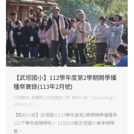
【武塔國小】112學年度第2學期開學播
種祭實錄(113年2月號)
分享園地
,
宜蘭縣立武塔國民小學
,
駐校小誌
By
peydang
2024-02-22
【駐校小誌】武塔國小112學年度第2學期開學播種祭
112下學年度開學啦！ 1130219是武塔國小春季開學
最…