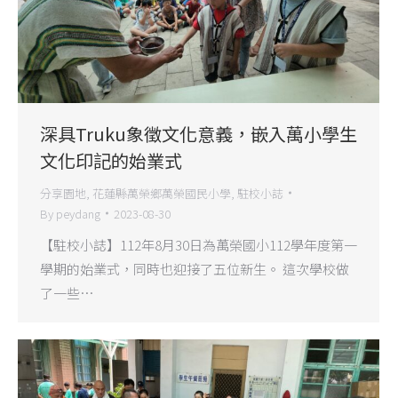
深具Truku象徵文化意義，嵌入萬小學生
文化印記的始業式
分享園地
,
花蓮縣萬榮鄉萬榮國民小學
,
駐校小誌
By
peydang
2023-08-30
【駐校小誌】112年8月30日為萬榮國小112學年度第一
學期的始業式，同時也迎接了五位新生。 這次學校做
了一些…