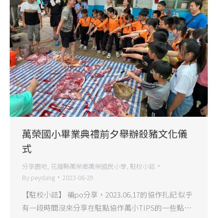
萬榮國小畢業典禮前夕舉辦殺豬文化儀
式
分享園地
,
花蓮縣萬榮鄉萬榮國民小學
,
駐校小誌
By
peydang
2023-06-29
【駐校小誌】 補po分享，2023.06.17的協作扎記 似乎
有一段時間沒來分享在駐點協作萬小TIPS的一些點…