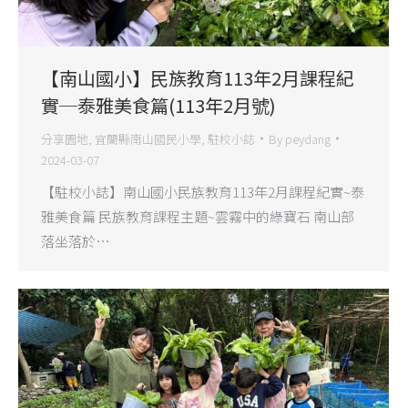
【南山國小】民族教育113年2月課程紀
實─泰雅美食篇(113年2月號)
分享園地
,
宜蘭縣南山國民小學
,
駐校小誌
By
peydang
2024-03-07
【駐校小誌】南山國小民族教育113年2月課程紀實~泰
雅美食篇 民族教育課程主題~雲霧中的綠寶石 南山部
落坐落於…