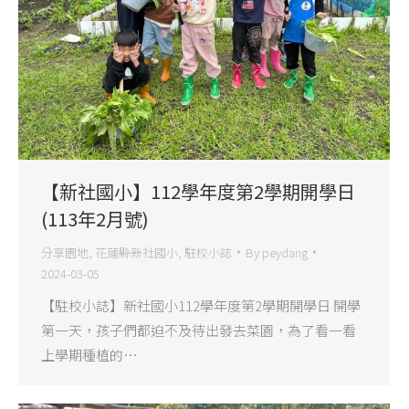
【新社國小】112學年度第2學期開學日
(113年2月號)
分享園地
,
花蓮縣新社國小
,
駐校小誌
By
peydang
2024-03-05
【駐校小誌】新社國小112學年度第2學期開學日 開學
第一天，孩子們都迫不及待出發去菜園，為了看一看
上學期種植的…