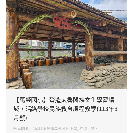
【萬榮國小】營造太魯閣族文化學習場
域，活絡學校民族教育課程教學(113年3
月號)
分享園地
,
花蓮縣萬榮鄉萬榮國民小學
,
駐校小誌