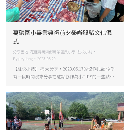
萬榮國小畢業典禮前夕舉辦殺豬文化儀
式
分享園地
,
花蓮縣萬榮鄉萬榮國民小學
,
駐校小誌
By
peydang
2023-06-29
【駐校小誌】 補po分享，2023.06.17的協作扎記 似乎
有一段時間沒來分享在駐點協作萬小TIPS的一些點…