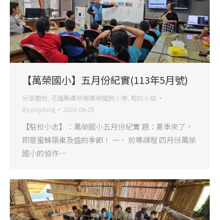
【萬榮國小】五月份紀實(113年5月號)
分享園地
,
花蓮縣萬榮鄉萬榮國民小學
,
駐校小誌
By
peydang
2024-06-25
【駐校小志】：萬榮國小五月份紀實 題：夏季來了，
即是蜜蜂築巢及盛的季節！ 一、 前導課程 四月份萬榮
國小的協作…