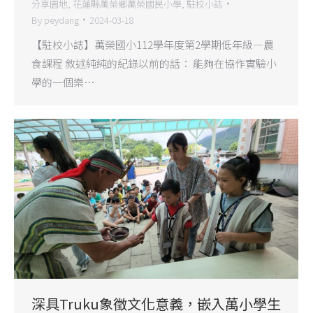
分享園地
,
花蓮縣萬榮鄉萬榮國民小學
,
駐校小誌
By
peydang
2024-03-18
【駐校小誌】萬榮國小112學年度第2學期低年級—農
食課程 敘述純純的紀錄以前的話： 能夠在協作實驗小
學的一個樂…
深具Truku象徵文化意義，嵌入萬小學生