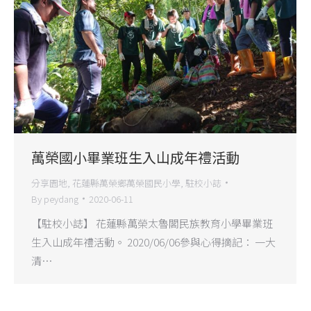
萬榮國小畢業班生入山成年禮活動
分享園地
,
花蓮縣萬榮鄉萬榮國民小學
,
駐校小誌
By
peydang
2020-06-11
【駐校小誌】 花蓮縣萬榮太魯閣民族教育小學畢業班
生入山成年禮活動。 2020/06/06參與心得摘記： 一大
清…