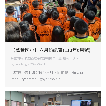
【萬榮國小】六月份紀實(113年6月號)
分享園地
,
花蓮縣萬榮鄉萬榮國民小學
,
駐校小誌
By
peydang
2024-07-11
【駐校小志】萬榮國小六月份紀實 題：Brnahun
lmnglung: smmalu gaya smblaiq…