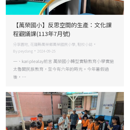
【萬榮國小】反思空間的生產：文化課
程觀議課(113年7月號)
分享園地
,
花蓮縣萬榮鄉萬榮國民小學
,
駐校小誌
By
peydang
2024-09-25
一、kari plealay前言 萬榮國小轉型實驗教育小學實施
太魯閣民族教育，至今有六年的時光。今年暑假過
後，…