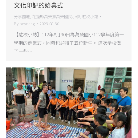
文化印記的始業式
分享園地
,
花蓮縣萬榮鄉萬榮國民小學
,
駐校小誌
By
peydang
2023-08-30
【駐校小誌】112年8月30日為萬榮國小112學年度第一
學期的始業式，同時也迎接了五位新生。 這次學校做
了一些…