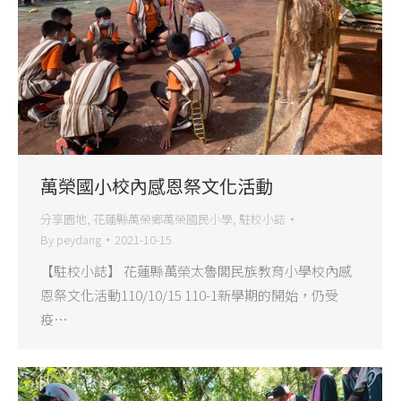
萬榮國小校內感恩祭文化活動
分享園地
,
花蓮縣萬榮鄉萬榮國民小學
,
駐校小誌
By
peydang
2021-10-15
【駐校小誌】 花蓮縣萬榮太魯閣民族教育小學校內感
恩祭文化活動110/10/15 110-1新學期的開始，仍受
疫…