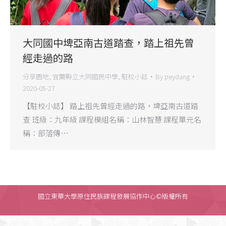
大同國中埤亞南古道踏查，踏上祖先曾
經走過的路
分享園地
,
宜蘭縣立大同國民中學
,
駐校小誌
By
peydang
2020-05-27
【駐校小誌】 踏上祖先曾經走過的路，埤亞南古道踏
查 班級：九年級 課程模組名稱：山林智慧 課程單元名
稱：部落傳…
國立東華大學原住民族課程發展協作中心©版權所有