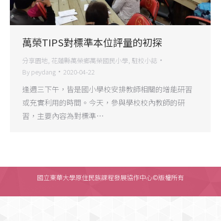
萬榮TIPS對標準本位評量的初探
分享園地
,
花蓮縣萬榮鄉萬榮國民小學
,
駐校小誌
By
peydang
2020-04-22
逢週三下午，皆是國小學校安排教師相關的增能研習
或充實利用的時間。今天，參與學校校內教師的研
習，主要內容為對標準…
國立東華大學原住民族課程發展協作中心©版權所有