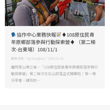
協作中心業務快報
♦️
108原住民青
年原鄉部落參與行動探索營
♦️
（第二梯
次-台東場）108/11/1
最新消息
By
hsinghua
2019-11-01
繼阿里山場之後，「108原住民族青年原鄉部落參與行
動探索營」第二梯次在石山部落正式開幕啦！第一場
分享會，請到的…