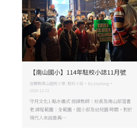
【南山國小】114年駐校小誌11月號
宜蘭縣南山國民小學
,
駐校小誌
By
peydang
2025-12-22
守月文化1-點水儀式 授課教師：校長及南山部落耆
老 課程範圍：全範圍，國小部及幼兒園 時間，對於
現代人來說是再…