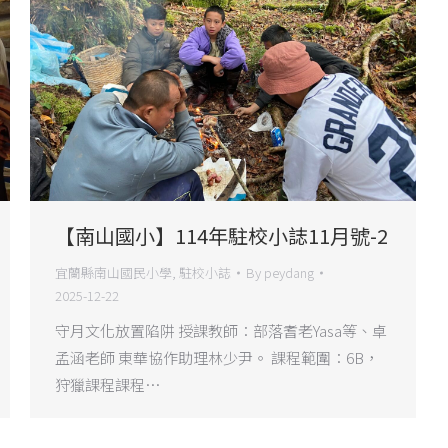
【南山國小】114年駐校小誌11月號-2
宜蘭縣南山國民小學
,
駐校小誌
By
peydang
2025-12-22
守月文化放置陷阱 授課教師：部落耆老Yasa等、卓
孟涵老師 東華協作助理林少尹。 課程範圍：6B，
狩獵課程課程…