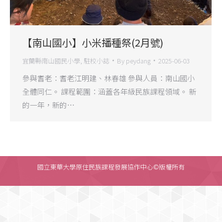
【南山國小】小米播種祭(2月號)
宜蘭縣南山國民小學
,
駐校小誌
By
peydang
2025-06-03
參與耆老：耆老江明建、林春雄 參與人員：南山國小
全體同仁。 課程範圍：涵蓋各年級民族課程領域。 新
的一年，新的…
國立東華大學原住民族課程發展協作中心©版權所有