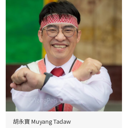
胡永寶 Muyang Tadaw