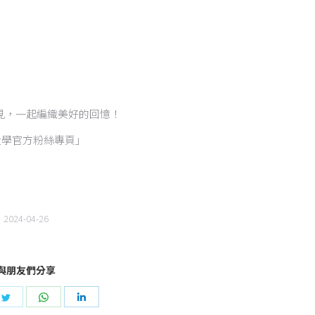
見，一起編織美好的回憶！
大學官方粉絲專頁」
2024-04-26
與朋友們分享
e
Share
Share
Share