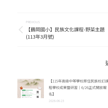
on
Face
Post
PREVIOUS
navigation
【鶴岡國小】民族文化課程-野菜主題
Previous
(113年3月號)
post:
【115年高級中等學校原住民族校訂
程學校成果暨研習｜6/26正式開放報
名】
2026-06-23