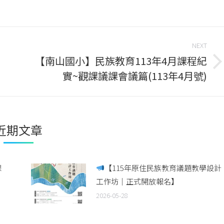
on
on
on
book
Twitter
WhatsApp
LinkedIn
NEXT
【南山國小】民族教育113年4月課程紀
Next
實~觀課議課會議篇(113年4月號)
post:
近期文章
課
【115年原住民族教育議題教學設計
工作坊｜正式開放報名】
2026-05-28