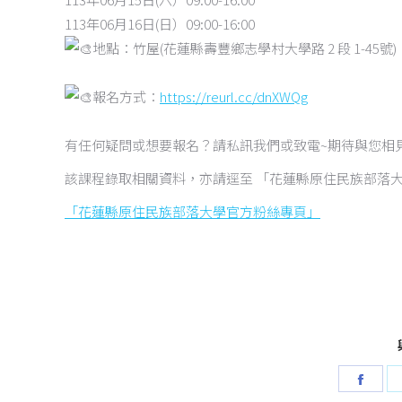
113年06月16日(日）09:00-16:00
地點：竹屋(花蓮縣壽豐鄉志學村大學路 2 段 1-45號)
報名方式：
https://reurl.cc/dnXWQg
有任何疑問或想要報名？請私訊我們或致電~期待與您相
該課程錄取相關資料，亦請逕至 「花蓮縣原住民族部落
「花蓮縣原住民族部落大學官方粉絲專頁」
Shar