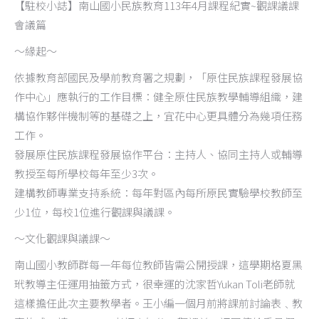
【駐校小誌】南山國小民族教育113年4月課程紀實~觀課議課
會議篇
～緣起～
依據教育部國民及學前教育署之規劃，「原住民族課程發展協
作中心」應執行的工作目標：健全原住民族教學輔導組織，建
構協作夥伴機制等的基礎之上，宜花中心更具體分為幾項任務
工作。
發展原住民族課程發展協作平台：主持人、協同主持人或輔導
教授至每所學校每年至少3次。
建構教師專業支持系統：每年對區內每所原民實驗學校教師至
少1位，每校1位進行觀課與議課。
～文化觀課與議課～
南山國小教師群每一年每位教師皆需公開授課，這學期格夏黑
玳教導主任運用抽籤方式，很幸運的沈家哲Yukan Toli老師就
這樣擔任此次主要教學者。王小編一個月前將課前討論表﹑教