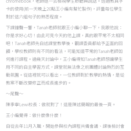
chromebook，老師逐一去檢視學生聆聽與說話。透過教具字
卡的使用(前一天晚上20點王小編有幫忙製作)，評量每位學生
對於這六組句子的熟悉程度。
下課鐘聲一響，Tanah老師就跟王小編小聊一下，我跟他說：
你是求好心切！由此可見今天的他上課，真的跟平常不太相同
吧！Tanah老師先自述課堂教學後，觀課委員都給予正面的回
饋，學校教師則有不同的看法，可能知道平常的Tanah老師如
何進行課程。過幾天討論中，王小編得知Tanah老師想讓學生
用不同的自主學習方式，課堂就無法像之前團體討論熱烈的互
動氛圍。從這裡就可以看出，一位教師對於教學的熱情，是從
教案不斷改變修正而成長進步的。
～尾聲～
陳季寧Lewi校長：做就對了！這是陳述簡報的最後一頁。
王小編覺得：做什麼像什麼！
自從去年11月入職，開始參與校內課程共備會議、課後檢討會