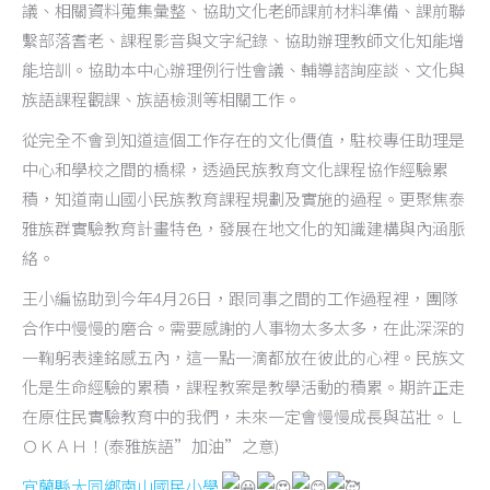
議、相關資料蒐集彙整、協助文化老師課前材料準備、課前聯
繫部落耆老、課程影音與文字紀錄、協助辦理教師文化知能增
能培訓。協助本中心辦理例行性會議、輔導諮詢座談、文化與
族語課程觀課、族語檢測等相關工作。
從完全不會到知道這個工作存在的文化價值，駐校專任助理是
中心和學校之間的橋樑，透過民族教育文化課程協作經驗累
積，知道南山國小民族教育課程規劃及實施的過程。更聚焦泰
雅族群實驗教育計畫特色，發展在地文化的知識建構與內涵脈
絡。
王小編協助到今年4月26日，跟同事之間的工作過程裡，團隊
合作中慢慢的磨合。需要感謝的人事物太多太多，在此深深的
一鞠躬表達銘感五內，這一點一滴都放在彼此的心裡。民族文
化是生命經驗的累積，課程教案是教學活動的積累。期許正走
在原住民實驗教育中的我們，未來一定會慢慢成長與茁壯。Ｌ
ＯＫＡＨ！(泰雅族語”加油”之意)
宜蘭縣大同鄉南山國民小學