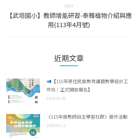
NEXT
【武塔國小】教師增能研習-泰雅植物介紹與應
Next
用(113年4月號)
post:
近期文章
【115年原住民族教育議題教學設計工
作坊｜正式開放報名】
2026-05-28
《115年度教師自主學習社群》徵件活動
2026-02-11