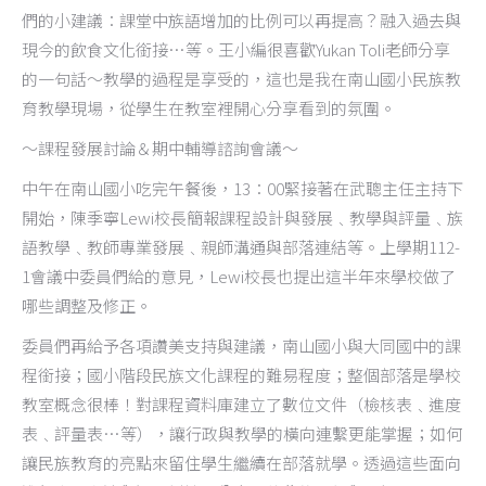
們的小建議：課堂中族語增加的比例可以再提高？融入過去與
現今的飲食文化銜接…等。王小編很喜歡Yukan Toli老師分享
的一句話～教學的過程是享受的，這也是我在南山國小民族教
育教學現場，從學生在教室裡開心分享看到的氛圍。
～課程發展討論＆期中輔導諮詢會議～
中午在南山國小吃完午餐後，13：00緊接著在武聰主任主持下
開始，陳季寧Lewi校長簡報課程設計與發展﹑教學與評量﹑族
語教學﹑教師專業發展﹑親師溝通與部落連結等。上學期112-
1會議中委員們給的意見，Lewi校長也提出這半年來學校做了
哪些調整及修正。
委員們再給予各項讚美支持與建議，南山國小與大同國中的課
程銜接；國小階段民族文化課程的難易程度；整個部落是學校
教室概念很棒！對課程資料庫建立了數位文件（檢核表﹑進度
表﹑評量表…等），讓行政與教學的橫向連繫更能掌握；如何
讓民族教育的亮點來留住學生繼續在部落就學。透過這些面向