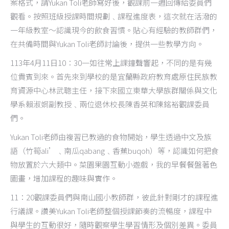
案格式，請Yukan Toli老師寫好後，觀課前一週回傳給委員們
觀看。按照班級授課時間規劃﹑課程進度表，這次就在活潑的
一年級教室～認識現今的飲食習慣。貼心有經驗的教師群們，
在共備時間與Yukan Toli老師討論後，提供一些教學方向。
113年4月11日10：30一如往常上課鐘聲響起，不同的是有幾
位貴賓到來。首先來到學校的是宜蘭縣政府教育處原住民族教
育資源中心林武聰主任，接下來國立東華大學族群關係與文化
學系賴淑娟副教授﹑兩位退休校長陳香英和陳銘裕觀課委員
們。
Yukan Toli老師由複習已教過的食物開始，學生透過中文及族
語（竹筍ali’﹑南瓜qabang﹑香蕉buqoh）等，認識如何把食
物放置於六大類中。菜園果園互動小遊戲，我的早餐餐盤著色
圖畫，增加課程的趣味與實作。
11：20觀課委員們與南山國小教師群，彼此針對剛才的課程進
行議課。讚美Yukan Toli老師整個授課節奏的流暢度，課程中
與學生的互動很好，隨時觀察學生學習情形及個別差異。委員