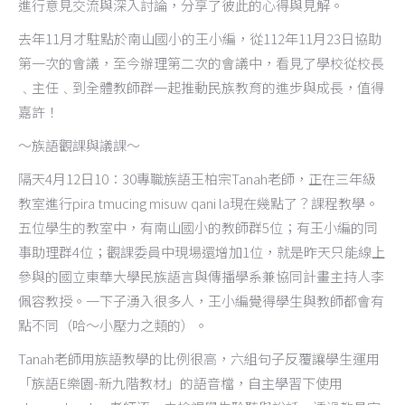
進行意見交流與深入討論，分享了彼此的心得與見解。
去年11月才駐點於南山國小的王小編，從112年11月23日協助
第一次的會議，至今辦理第二次的會議中，看見了學校從校長
﹑主任﹑到全體教師群一起推動民族教育的進步與成長，值得
嘉許！
～族語觀課與議課～
隔天4月12日10：30專職族語王柏宗Tanah老師，正在三年級
教室進行pira tmucing misuw qani la現在幾點了？課程教學。
五位學生的教室中，有南山國小的教師群5位；有王小編的同
事助理群4位；觀課委員中現場還增加1位，就是昨天只能線上
參與的國立東華大學民族語言與傳播學系兼協同計畫主持人李
佩容教授。一下子湧入很多人，王小編覺得學生與教師都會有
點不同（哈～小壓力之類的）。
Tanah老師用族語教學的比例很高，六組句子反覆讓學生運用
「族語E樂園-新九階教材」的語音檔，自主學習下使用