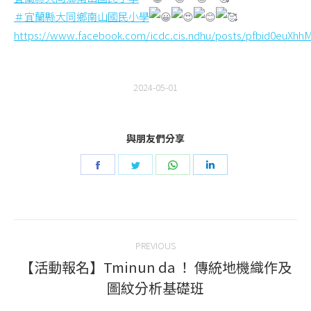
＃宜蘭縣大同鄉南山國民小學
https://www.facebook.com/icdc.cis.ndhu/posts/pfbid0eu
2024-05-01
與朋友們分享
Share
Share
Share
Share
on
on
on
on
Facebook
Twitter
WhatsApp
LinkedIn
Post
PREVIOUS
navigation
【活動報名】Tminun da ！ 傳統地機織作及
Previous
圖紋分析基礎班
post: