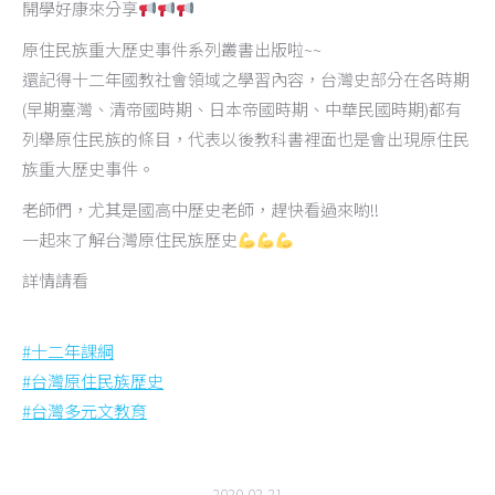
開學好康來分享
原住民族重大歷史事件系列叢書出版啦~~
還記得十二年國教社會領域之學習內容，台灣史部分在各時期
(早期臺灣、清帝國時期、日本帝國時期、中華民國時期)都有
列舉原住民族的條目，代表以後教科書裡面也是會出現原住民
族重大歷史事件。
老師們，尤其是國高中歷史老師，趕快看過來喲!!
一起來了解台灣原住民族歷史
詳情請看
#
十二年課綱
#
台灣原住民族歷史
#
台灣多元文教育
2020-02-21