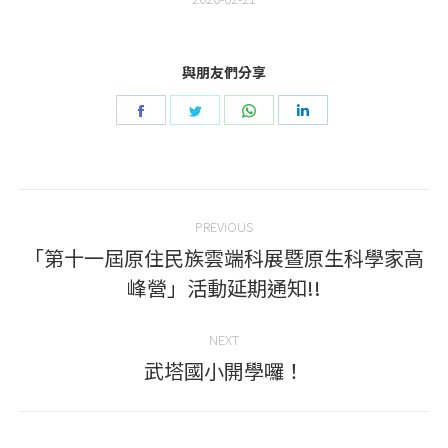
與朋友們分享
Share
Share
Share
Share
on
on
on
on
Facebook
Twitter
WhatsApp
LinkedIn
Post
PREVIOUS
navigation
「第十一屆原住民族雲端科展暨原生科學家高
Previous
峰營」活動延期通知!!
post:
NEXT
武塔國小開學囉！
Next
post: