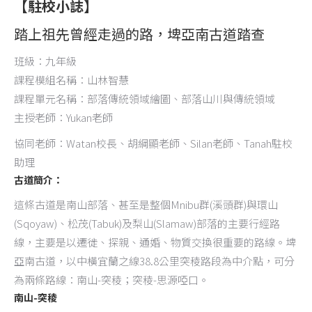
【駐校小誌】
踏上祖先曾經走過的路，埤亞南古道踏查
班級：九年級
課程模組名稱：山林智慧
課程單元名稱：部落傳統領域繪圖、部落山川與傳統領域
主授老師：Yukan老師
協同老師：Watan校長、胡綱顯老師、Silan老師、Tanah駐校
助理
古道簡介：
這條古道是南山部落、甚至是整個Mnibu群(溪頭群)與環山
(Sqoyaw)、松茂(Tabuk)及梨山(Slamaw)部落的主要行經路
線，主要是以遷徙、探親、通婚、物質交換很重要的路線。埤
亞南古道，以中橫宜蘭之線38.8公里突稜路段為中介點，可分
為兩條路線：南山-突稜；突稜-思源啞口。
南山-突稜