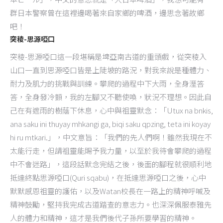
群日本警察曾在這裡邊喝著來自家鄉的啤酒，邊思念著故鄉
吧！
突稜-思源啞口
突稜-思源啞口這一段堪稱是埤亞南古道的重頭戲，從突稜入
山口一直到思源啞口皆是上陡坡的路況，對我來說是種體力、
耐力及肌力的挑戰與訓練。攀爬的過程中下大雨，全身溼答
答，全身發冷顫，我的左腳又不聽使喚，狀況不理想。因此自
己在有遮雨的樹蔭下休息，心中與祖靈默念：「Utux na bnkis,
ana saku ini thuyay mhkangi ga, biqi saku qpzing, teta ini koyay
hi ru mtkari.」，中文意旨：「我們的先人們啊！雖然我現在不
太能行走，但請祖靈能賜予我力量，以至於我待會攀爬的過程
中不會迷路」，這段話默念完結之後，後面的腳程就很順利地
抵達終點思源啞口(Quri sqabu)，在抵達思源啞口之後，心中
默默感恩祖靈的護佑，以及Watan校長在一路上的精神呼喊及
精神鼓勵，堅持我完成古道踏查的意志力。也深深佩服泰雅先
人的體力和精神，這才是我們後代子孫所要學習的精神。