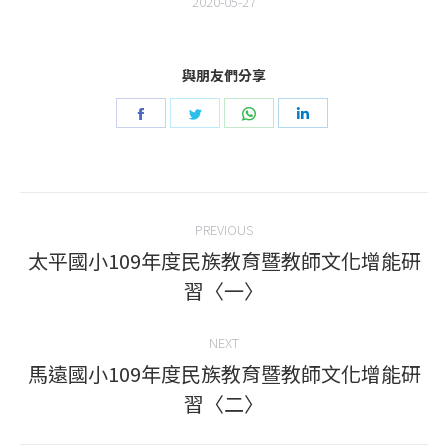
2020-05-27
與朋友們分享
Share
Share
Share
Share
on
on
on
on
Facebook
Twitter
WhatsApp
LinkedIn
Post
PREVIOUS
navigation
太平國小109年度民族教育暨教師文化增能研
Previous
習〈一〉
post:
NEXT
馬遠國小109年度民族教育暨教師文化增能研
Next
習〈二〉
post: