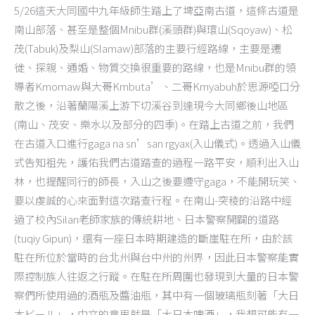
5/26這天大同國中九年級師生踏上了埤亞南古道，這條古道是
南山部落、甚至是整個Mnibu群(溪頭群)與環山(Sqoyaw)、松
茂(Tabuk)及梨山(Slamaw)部落的主要行經路線，主要是遷
徙、探親、通婚、物質交換很重要的路線，也是Mnibu群的領
導者Kmomaw與大哥Kmbuta’、二哥Kmyabuh於思源啞口分
散之後，沿著蘭陽溪上游下切溪谷到達現今大同鄉後山地區
(南山、茂安、樂水以及部分的四季)。在踏上古道之前，我們
在古道入口進行gaga na sn’san rgyax(入山儀式)。透過入山儀
式告知祖先，護佑我們古道踏查的過程一路平安，順利出入山
林，也提醒同行的師長，入山之後要遵守gaga，不能開玩笑、
要以虔誠的心來面對這次踏查行程。在南山-突稜的沿路中經
過了校內Silan老師家族的傳統耕地、日本警察開闢的道路
(tuqiy Gipun)，還有一座日本時期建造的斷崖駐在所，由於該
駐在所位於當時的台北州與台中州的州界，因此日本警察能實
際控制族人往返之行蹤。在駐在所周圍也發現到大量的日本警
察們所使用過的酒瓶及醬油瓶，其中有一個玻璃瓶刻著「大日
本ビール」，中文的意思就是「大日本啤酒」，我想可能有一