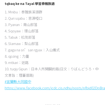
tqbaq ke na Tayal 學習泰雅族語
1. Mnibu：泰雅族溪頭群
2. Quri sqabu：思源啞口
3. Pyanan：南山部落
4. Sqoyaw：環山部落
5. Tabuk：松茂部落
6. Slamaw：梨山部落
7. gaga na sn’san rgyax：入山儀式
8. qpzing：力量
9. mtkari：迷路
10. tuqiy Gipun：日本人所開闢的路(日文：りばんどうろ，中
文意旨：理蕃道路)
#宜蘭縣大同國中
https://www.facebook.com/icdc.cis.ndhu/posts/pfbid02Dp