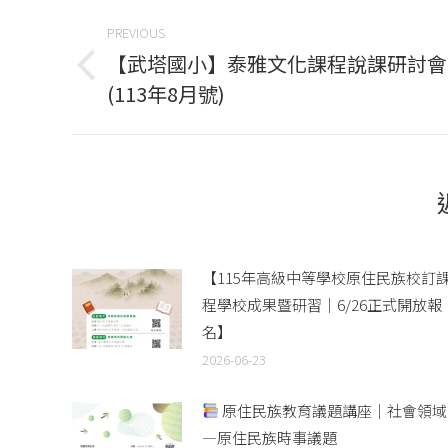
Post
PREVIOUS
navigation
【武塔國小】泰雅文化課程說課研討會
Previous
(113年8月號)
post:
【115年高級中等學校原住民族校訂
程學校成果暨研習｜6/26正式開放報
名】
2026-06-23
原住民族教育議題講座｜社會領域
—原住民族時事議題