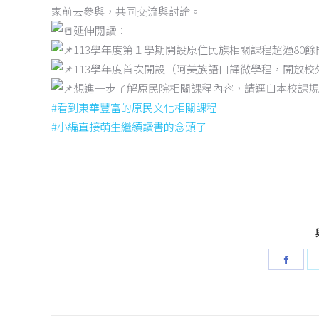
家前去參與，共同交流與討論。
延伸閱讀：
113學年度第１學期開設原住民族相關課程超過80餘
113學年度首次開設（阿美族語口譯微學程，開放
想進一步了解原民院相關課程內容，請逕自本校課規
#看到東華豐富的原民文化相關課程
#小編直接萌生繼續讀書的念頭了
Shar
on
Face