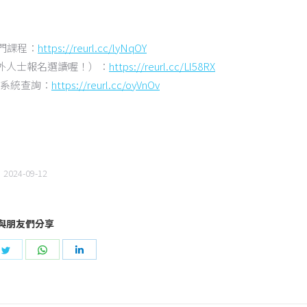
門課程：
https://reurl.cc/lyNqOY
校外人士報名選讀喔！）：
https://reurl.cc/Ll58RX
系統查詢：
https://reurl.cc/oyVnOv
2024-09-12
與朋友們分享
e
Share
Share
Share
on
on
on
book
Twitter
WhatsApp
LinkedIn