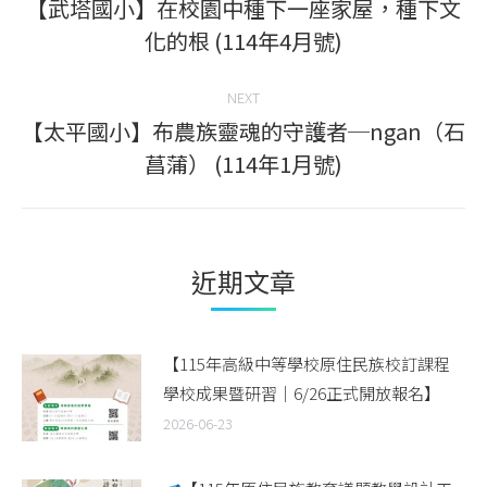
navigation
【武塔國小】在校園中種下一座家屋，種下文
Previous
化的根 (114年4月號)
post:
NEXT
【太平國小】布農族靈魂的守護者─ngan（石
Next
菖蒲） (114年1月號)
post:
近期文章
【115年高級中等學校原住民族校訂課程
學校成果暨研習｜6/26正式開放報名】
2026-06-23