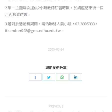
2.單一主題場次提供2小時教師研習時數，於講座結束後一個
月內核發時數。
3.若對於活動有疑問，請洽聯絡人姜小姐，03-8905933，
itsamber048@gms.ndhu.edu.tw。
2025-05-14
與朋友們分享
Share
Share
Share
Share
on
on
on
on
Facebook
Twitter
WhatsApp
LinkedIn
Post
PREVIOUS