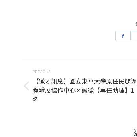
Shar
on
Face
Post
PREVIOUS
navigation
【徵才訊息】國立東華大學原住民族課
程發展協作中心×誠徵【專任助理】1
Previous
名
post: