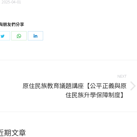
2025-04-01
與朋友們分享
e
Share
Share
Share
on
on
on
book
Twitter
WhatsApp
LinkedIn
NEXT
原住民族教育議題講座【公平正義與原
Next
住民族升學保障制度】
post:
近期文章