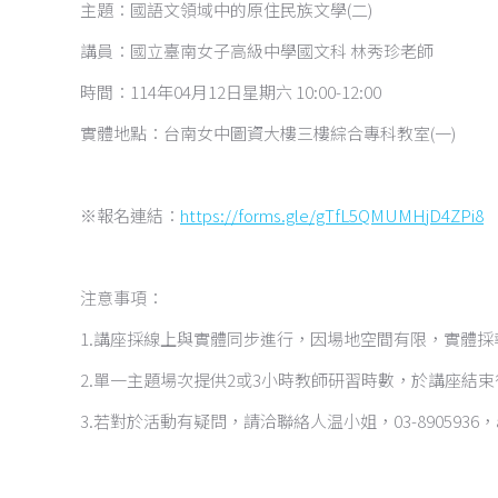
主題：國語文領域中的原住民族文學(二)
講員：國立臺南女子高級中學國文科 林秀珍老師
時間：114年04月12日星期六 10:00-12:00
實體地點：台南女中圖資大樓三樓綜合專科教室(一)
※報名連結：
https://forms.gle/gTfL5QMUMHjD4ZPi8
注意事項：
1.講座採線上與實體同步進行，因場地空間有限，實體採報
2.單一主題場次提供2或3小時教師研習時數，於講座結
3.若對於活動有疑問，請洽聯絡人温小姐，03-8905936，abus