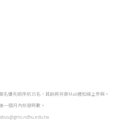
名優先順序前35名，其餘將另寄Mail通知線上參與。
束後一個月內核發時數。
@gms.ndhu.edu.tw