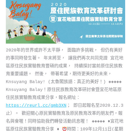
2020年的世界或許不太平靜， 面臨許多挑戰， 但仍有美好
的事同時發生著。 年末將至， 讓我們再次共同見證 宜花地
區原住民族實驗教育豐碩的成果， 持續探討當前原住民族教
育重要議題。 然後， 帶著希望，期待更美好的未來，
Knsuyang Balay! (太魯閣族語：真正的美好！) ◈◈◈◈◈
Knsuyang Balay！原住民族教育改革研討會暨宜花地區原
住民族實驗教育成果分享，報名網址：
https://reurl.cc/gmb3XN
； 即日起報名至2020.12.3
止）。 歡迎關心原民實驗教育及原民教育改革的朋友們，報
名與會喔！同時協助我們轉發活動訊息喔！ ◈◈◈◈◈
♦️
宜花地
區原住民族實驗教育分享
♦️
時間：109年12月11日(星期