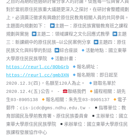
之目的為期盼透過研討會分享人的討論，促進每一位與會人員
對於當前原住民族重大議題更深入之探討，在研討會整體規劃
上，必須廣泛徵求有興趣於原住民教育相關人員的共同參與。
主題面向規劃如下：
主題一：原住民族實驗教育班之課程
規劃與實施
主題二：領域課程之文化回應式教學
主題
三：新課綱中的原住民族─以公民案例分享
主題四：原住
民族文化與科學的對話
綜合座談
活動地點：國立東華
大學原住民民族學院
活動計畫：
https://reurl.cc/0ObGrb
報名網址：
https://reurl.cc/gmb3XN
報名期限：即日起至
2020.12.3(四)，名額至120人為止。
錄取名單於
2020.12.4(五)公告。 -
聯絡我們
議程相關：胡先
生03-8905138
報名相關：朱先生03-8905137
電子
郵件：cis-icdc@gms.ndhu.edu.tw -
指導單位：教
育部國民及學前教育署、原住民族委員會
主辦單位：國立
東華大學原住民民族學院
承辦單位：國立東華大學原住民
族課程發展協作中心