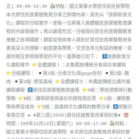
五) 09:00-16:30
地點：國立東華大學原住民民族學院
本次原住民族實驗教育分享之辦理內容，首先以「族群飲食文
化」課程的分組實作，使每一位與會人員體驗民族實驗教育課
程的內容與操作；再以論壇形式，分組探討原住民族實驗教育
推動之各項議題，期能促使與會人員對於原住民族實驗教育有
更為深入的理解，創造更為聚焦、交流及多元對話的機會，並
提供相互參照與學習的平台。議事進行如下：
族群飲食文
化課程實作
全體課程Ⅰ：太魯閣族傳統分食與共享課程
分組課程：
第1組-分食文化與gaga信仰
第2組-醃
肉
第3組-野菜風味
全體課程Ⅱ：布農族傳統古謠吟唱
課程課程
原住民族實驗教育論壇
A組：學校領導與行動
策略
B組：課程研發與設計的歷程與反思
C組：課程教
學與學習成效
D組：族語與文化課程的教學分享
經驗分
享與交流 ◈
♦️
第三屆(2020)原住民族教育改革研討會
♦️
時間：109年12月12日(星期六) 09:00-17:00
地點：
國立東華大學原住民民族學院 本次原住民族教育改革研討會