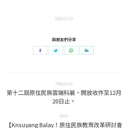
2020-11-25
與朋友們分享
Share
Share
Share
Share
on
on
on
on
Facebook
Twitter
WhatsApp
LinkedIn
Post
PREVIOUS
navigation
第十二屆原住民族雲端科展，開放收件至12月
Previous
20日止。
post:
NEXT
【Knsuyang Balay！原住民族教育改革研討會