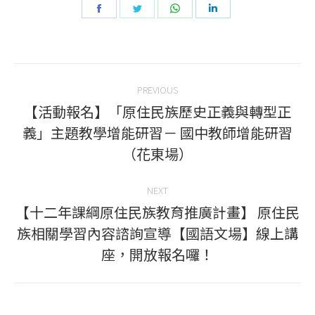
Share
Share
Share
Share
on
on
on
on
Facebook
Twitter
WhatsApp
LinkedIn
Post
PREVIOUS
navigation
【活動報名】「原住民族歷史正義與轉型正
義」主題教學增能研習－ 國中教師增能研習
Previous
（花東場）
post:
NEXT
【十二年課綱原住民族教育推廣計畫】 原住民
族相關學習內容諮詢宣導【國語文場】線上講
Next
座，開放報名囉！
post: