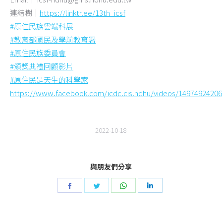
連結樹｜
https://linktr.ee/13th_icsf
#原住民族雲端科展
#教育部國民及學前教育署
#原住民族委員會
#頒獎典禮回顧影片
#原住民是天生的科
學家
https://www.facebook.com/icdc.cis.ndhu/videos/1497492420
2022-10-18
與朋友們分享
Share
Share
Share
Share
on
on
on
on
Facebook
Twitter
WhatsApp
LinkedIn