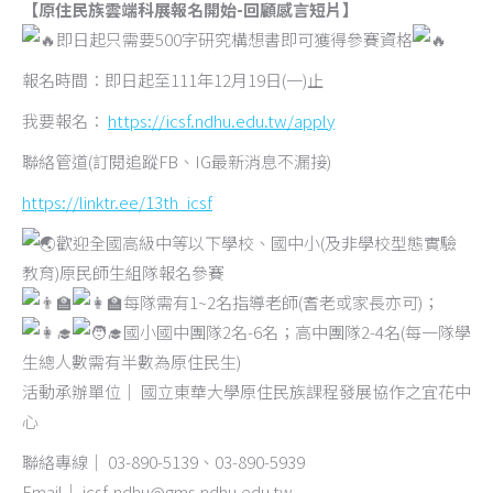
【原住民族雲端科展報名開始-回顧感言短片】
即日起只需要500字研究構想書即可獲得參賽資格
報名時間：即日起至111年12月19日(一)止
我要報名：
https://icsf.ndhu.edu.tw/apply
聯絡管道(訂閱追蹤FB、IG最新消息不漏接)
https://linktr.ee/13th_icsf
歡迎全國高級中等以下學校、國中小(及非學校型態實驗
教育)原民師生組隊報名參賽
每隊需有1~2名指導老師(耆老或家長亦可)；
國小國中團隊2名-6名；高中團隊2-4名(每一隊學
生總人數需有半數為原住民生)
活動承辦單位｜ 國立東華大學原住民族課程發展協作之宜花中
心
聯絡專線｜ 03-890-5139、03-890-5939
Email｜ icsf-ndhu@gms.ndhu.edu.tw