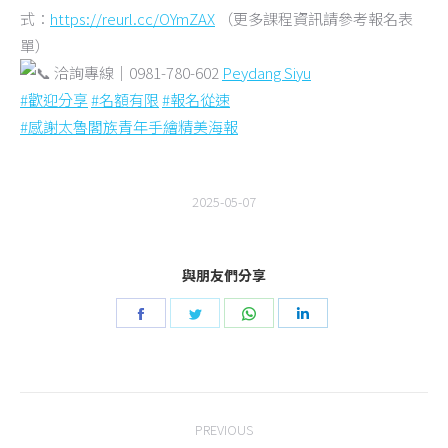
式：
https://reurl.cc/OYmZAX
（更多課程資訊請參考報名表
單）
洽詢專線｜0981-780-602
Peydang Siyu
#歡迎分享
​
#名額有限
​
#報名從速
#感謝太魯閣族青年手繪精美海報
2025-05-07
與朋友們分享
Share
Share
Share
Share
on
on
on
on
Facebook
Twitter
WhatsApp
LinkedIn
Post
PREVIOUS