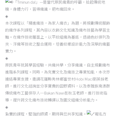
「Tminun da!」—是當代原民織青的呼籲，拾起傳統地
機，身體力行，習得織識，把布織回來。
◈
本次課程以「精進織技，為家人織衣」為題，將規劃傳統服飾
的織作系列課程，其內容以衣飾文化知識及織布技藝為學習主
軸。在織作技術層面上，以平紋組織為基底，透過色紗排列及
夾、浮織等技術之整合運用，培養紋樣設計能力及深厚的織藝
實力。
◈
原民青年就其學習經驗，共織共學，分享織識，自主規劃織布
進階系列課程。同時，為充實文化及織技之專業知能，本次亦
連結專業支援，邀請花蓮縣秀林鄉富世村Hobi Maci劉英妹老
師，進行文化諮詢並分享寶貴的田野資料，以及泰雅族南澳群
傳統織布工藝保存人─Bakan Nawi彭秋玉老師，進行技術指
導，提升跨文化織布技術轉譯以及圖文組織分析能力。
◈
紮實的課程，堅強的師資，期待與您共享知識。
報名方