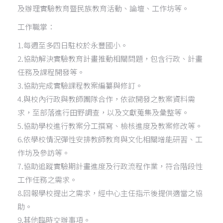
及辦理實驗教育暨民族教育活動、論壇、工作坊等。
工作職掌：
1.每週至多四日駐校於永豐國小。
2.協助解決實驗教育計畫推動相關問題，包含行政、計畫
任務及課程開發等。
3.協助完成實驗課程教案編纂與修訂。
4.與校內行政與教師團隊合作，依欲開發之教案資料需
求，至部落進行田野調查，以及文獻蒐集及彙整等。
5.協助學校進行教案分工撰寫、檢核進度及教案修改等。
6.依學校情況彈性安排教師教育與文化相關增能研習、工
作坊及參訪等。
7.協助追蹤實驗期計畫進度及行政流程作業，符合階段性
工作任務之需求。
8.回報學校提出之需求，經中心主任指示後提供適當之協
助。
9.其他臨時交辦事項。