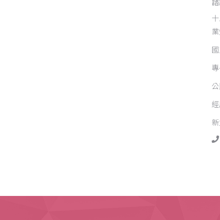
諮
十
業
國
專
公
經
新