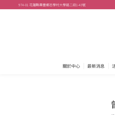
974-01 花蓮縣壽豐鄉志學村大學路二段1-43號
關於
關於中心
最新消息