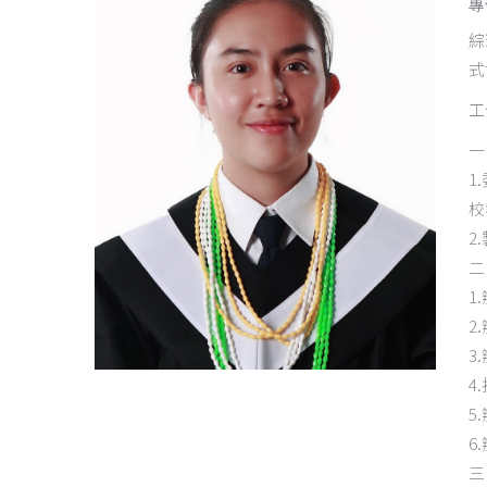
專
綜
式
工
一
1
校
2
二
1
2
3
4
5
6
三