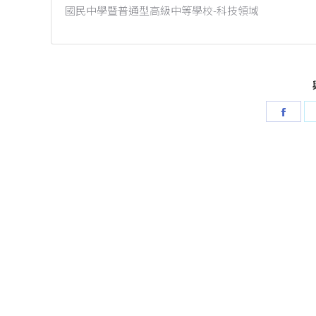
國民中學暨普通型高級中等學校-科技領域
Shar
on
Face