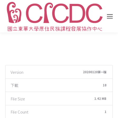
Version
20200120第一版
下載
18
File Size
1.42 MB
File Count
1