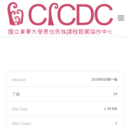
Version
20190620第一版
下載
14
File Size
1.49 MB
File Count
1