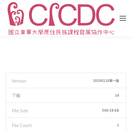
Version
20200120第一版
下載
16
File Size
506.58 KB
File Count
1