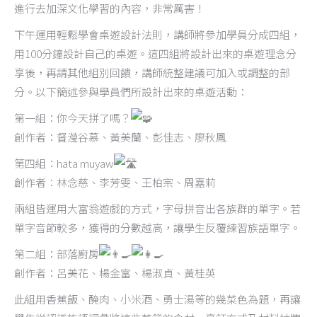
進行去加深文化學習的內容，非常厲害！
下午運用輕鬆學會桌遊設計法則，講師將參加學員分成四組，
用100分鐘設計自己的桌遊。這四組將設計出來的桌遊理念分
享後，再請其他組別回饋，講師統整建議可加入或調整的部
分。以下簡述參與學員們所設計出來的桌遊活動：
第一組：你今天拼了嗎？
創作者：督瀅谷慕、黃美蘭、彭佳志、廖秋鳳
第四組：hata muyaw
創作者：林念慈、李芳雯、王柏宗、周嘉莉
兩組皆運用大富翁遊戲的方式，字母拼音出各族群的單字。若
單字音節較多，獲得的分數越高，讓學生反覆練習族語單字。
第二組：部落廚房
創作者：呂美花、楊金富、楊淑貞、黃桂英
此組用香蕉飯、醃肉、小米酒、勇士湯等的幾菜色為題，再讓