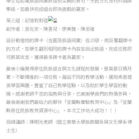
學生從認識族語詞彙將這些菜餚的食材、烹飪方式及材料抽牌
集結，如最快完成組合即為遊戲的贏家。
第三組：記憶對對碰
創作者：游兆安、陳喜兒、廖美雅、陳淑雍
設計動植物的牌卡（含圖及族語詞彙）各20張，用反覆翻牌卡
的方式，如學生翻到相同的牌卡內容並說出族語，完成任務即
可將其收走，獲得最多牌卡者為贏家。
最後小編覺得原住民族語言與文化課程的發展，是需要日積月
累，不斷精進的一項任務。藉由不同的教學活動，運用桌遊提
高學習興趣，豐富了自己教學經驗，以及助於學生學習的動
機。感謝老師不吝的指教與分享，也謝謝學員們的熱情參與，
最後謝謝我們最給力的夥伴「宜蘭縣實驗教育中心」及「宜蘭
縣原住民族教育資源中心」，本次工作坊大成功！！！
授課講師：陳明光老師（國立東華大學族群關係與文化學系博
士生）