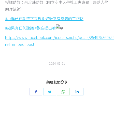
授課助教：余珍珠助教（國立空中大學社工專班畢；部落大學
助理講師）
#小編已在期待下次規劃好玩又有意義的工作坊
#如果有任何建議
#歡迎提出唷
https://www.facebook.com/icdc.cis.ndhu/posts/85497586975
ref=embed_post
2024-01-31
與朋友們分享
Share
Share
Share
Share
on
on
on
on
Facebook
Twitter
WhatsApp
LinkedIn