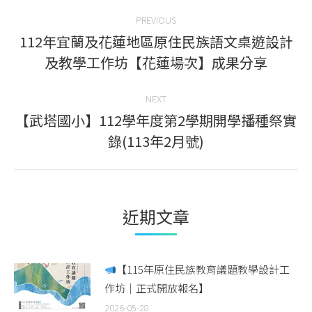
Post
PREVIOUS
navigation
112年宜蘭及花蓮地區原住民族語文桌遊設計
Previous
及教學工作坊【花蓮場次】成果分享
post:
NEXT
【武塔國小】112學年度第2學期開學播種祭實
Next
錄(113年2月號)
post:
近期文章
【115年原住民族教育議題教學設計工
作坊｜正式開放報名】
2026-05-28