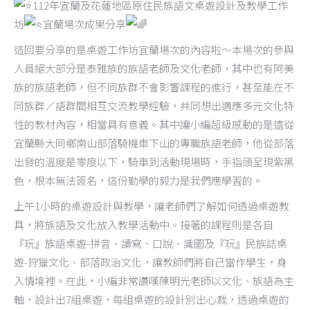
112年宜蘭及花蓮地區原住民族語文桌遊設計及教學工作
坊
宜蘭場次成果分享
這回要分享的是桌遊工作坊宜蘭場次的內容啦～本場次的參與
人員絕大部分是泰雅族的族語老師及文化老師，其中也有阿美
族的族語老師，但不同族群不會影響課程的進行，甚至能在不
同族群／語群間相互交流教學經驗，共同想出適應多元文化特
性的教材內容，相當具有意義。其中讓小編超級感動的是遠從
宜蘭縣大同鄉南山部落騎機車下山的專職族語老師，他從部落
出發的溫度是零度以下，騎車到活動現場時，手指頭呈現紫黑
色，根本無法簽名，這份勤學的毅力是我們應學習的。
上午1小時的桌遊設計與教學，讓老師們了解如何透過桌遊教
具，將族語及文化放入教學活動中。接著的課程則是各自
『玩』族語桌遊-拼音、讀寫、口說、識圖及『玩』民族誌桌
遊-狩獵文化、部落政治文化，讓教師們將自己當作學生，身
入情境裡。在此，小編非常讚嘆陳明光老師以文化、族語為主
軸，設計出7組桌遊，每組桌遊的設計別出心裁，透過桌遊的