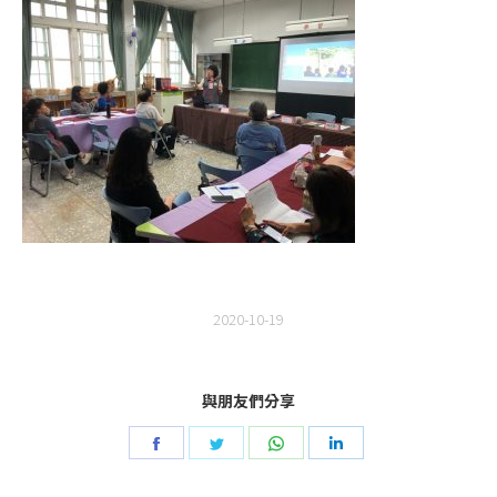
2020-10-19
與朋友們分享
Share
Share
Share
Share
on
on
on
on