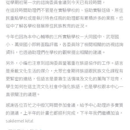
從學期初第一次的諮詢委員會議到今天已有段時間，
在這段時間助理們不管是在實驗學校的、協助實驗班級、原住
民重點學校或是執行特色任務的助理都有累積許多的業務，也
從中了解各學校發展原住民族教育的近況。
今年也因為本中心輔導的三所實驗學校－大同國中、武塔國
小、萬榮國小即將面臨評鑑，各委員除了檢閱相關的訪視諮詢
資料，也透過助理們在學校的觀察提出相關的建議。
另外，小編也注意到諮詢委員蠻著重在族語協作的工作。語言
是乘載文化生活的媒介，大眾也會期待族語跟民族文化課程有
更緊密的連結，但語言是要靠生活情境及文化的薰陶下培育，
學生如何在這主流文化社會中強化族語，也是學校跟本中心一
直很關注的議題。
感謝各位百忙之中撥冗時間參加會議，給予中心助理許多實質
的建議，上半年的計畫也都順利完成，下半年我們繼續加油，
sakilemel kita!