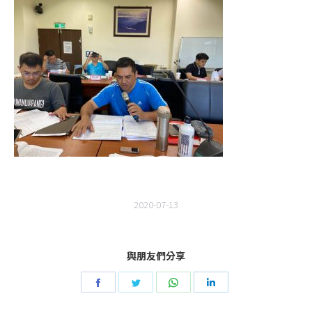
2020-07-13
與朋友們分享
Share
Share
Share
Share
on
on
on
on