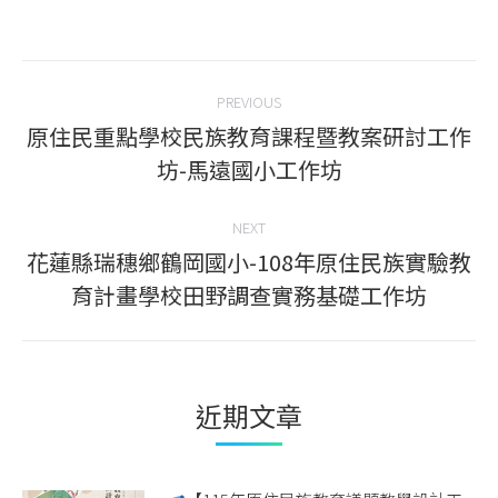
on
on
on
on
Facebook
Twitter
WhatsApp
LinkedIn
Post
PREVIOUS
navigation
原住民重點學校民族教育課程暨教案研討工作
Previous
坊-馬遠國小工作坊
post:
NEXT
花蓮縣瑞穗鄉鶴岡國小-108年原住民族實驗教
Next
育計畫學校田野調查實務基礎工作坊
post:
近期文章