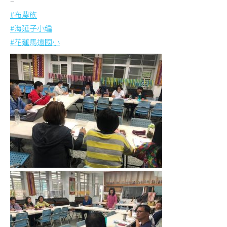
–
#
布農族
#
海延子小編
#
花蓮馬遠國小