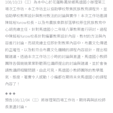
108/10/23（三）為本中心於花蓮縣萬榮鄉馬遠國小辦理第三
場次工作坊，本工作坊主以協助學校聚焦民族教育課程外，並
協助學校教案設計與教材教法的討論與實作！本次工作坊邀請
陳銘裕Yurow校長，以及布農族東群部落學校原住民族教育中
心胡克緯主任，針對馬遠國小二年級八筆教案進行研討。過程
中陳銘裕Yurow校長針對編纂教案設計內容、教材的方法與內
容進行討論，而胡克緯主任即針對教案內容中，布農文化傳遞
的正確性，以及較符合布農文化邏輯的課程內容設計，提出相
關建議。透過本次工作坊三小時的討論與激盪，馬遠國小教師
團隊各個競競業業聆聽兩位講師提出的討論與建議，並於會後
請教講師相關問題，由此可見，馬遠國小教師團隊的教學風
氣、態度，著實令人感動！小編都在期待未來馬遠國小的課程
內容了！
◈ ◈ ◈
預告108/12/04（三）將辦理第四場工作坊，期待再與該校師
長激盪討論。