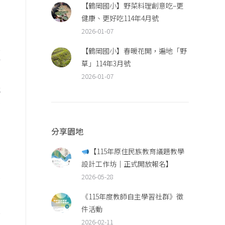
【鶴岡國小】野菜料理創意吃–更
健康、更好吃114年4月號
2026-01-07
為
學
【鶴岡國小】春暖花開，遍地「野
可
草」114年3月號
2026-01-07
就
不
分享園地
內
【115年原住民族教育議題教學
在
設計工作坊｜正式開放報名】
象
2026-05-28
《115年度教師自主學習社群》徵
酷
件活動
原
2026-02-11