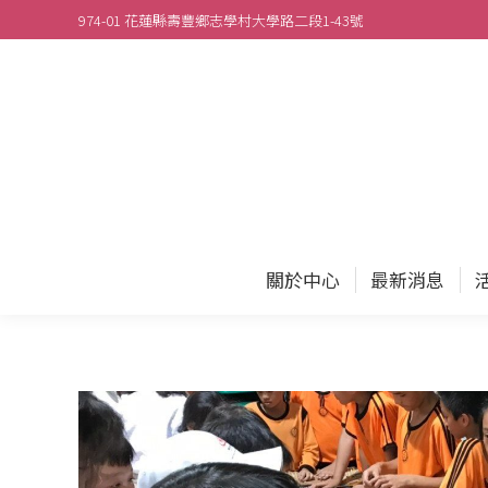
974-01 花蓮縣壽豐鄉志學村大學路二段1-43號
關於
關於中心
最新消息