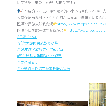
民文物館，萬榮
Tips
等待您的到來！」
在小編分享在萬小協作服務的小小心得片段，不曉得
大家介紹兩處網址，在裡面可以看見萬小滿滿的點滴與心
1️
萬小民族實驗教育網
http://www.wlops.hlc.edu.tw/
2️
萬小民族課程教學記錄短片
https://www.youtube.c
#
扛壩子小編
#
萬榮太魯閣民族教育小學
#
108
年度民族教育小學成果展
#
學生體驗太魯閣族文化課程
＃
萬榮鄉公所
＃
萬榮鄉文物館工藝家政聯合策展