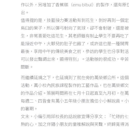
作以外，另增加了香蕉糕（
emu blbul
）的製作，還有原
出。
值得提的是，技藝接力賽活動有剝花生，剝好再到一個定
烏臼的果子，所以彈弓射向了氣球，卻不會射破，還是被
生，非常喜愛吃這花生，其老師雖有制止學生不要再吃了
能接近中午，大夥兒的肚子也餓了，或許這也是一種開胃
最後，享用中午的傳統美食之前，參訪的學生也分享對活
可以發出聲調出來，顯得特別」。活動辦的很成功，辛苦
間斷。
而繼續延燒之下，也延燒到了就在旁的萬榮鄉公所。這個
活動，萬小校內民族課程製作的工藝作品，也在萬榮鄉文
的作品介紹。策展時間將在七月十日起直至九月初，在萬
每週二、四皆會有萬小五年級小朋友擔任小小解說員。小
的暑期。
文末，小編引用邱校長的話說做宣傳分享文：「忙碌的七
熱的心，加之伴隨小朋友的童稚解說與笑聲，終歸覓得消