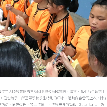
接待了大陸教育團的三所國際學校蒞臨參訪，這次，萬小師生延燒上
，但也給予三所國際學校學生特別的印象。活動內容雷同上次，除
萬花筒、陷在這裡、琴上作樂），傳統美食竹筒飯（
tutu hlama
）製