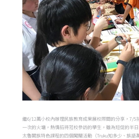
繼
6/12
萬小校內辦理民族教育成果展校際間的分享，
7/5
一次的火塘，熱情招待蒞校參訪的學生，雖為短促的半日
太魯閣族特色課程的四個闖關活動（
Truku
知多少、族語