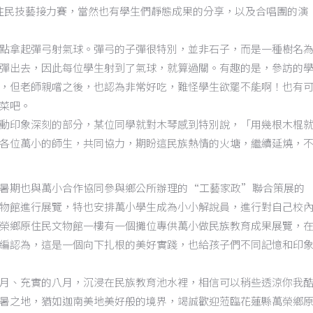
住民技藝接力賽，當然也有學生們靜態成果的分享，以及合唱團的演
點拿起彈弓射氣球。彈弓的子彈很特別，並非石子，而是一種樹名
彈出去，因此每位學生射到了氣球，就算過關。有趣的是，參訪的
，但老師親嚐之後，也認為非常好吃，難怪學生欲罷不能啊！也有
菜吧。
動印象深刻的部分，某位同學就對木琴感到特別說，「用幾根木棍
各位萬小的師生，共同協力，期盼這民族熱情的火塘，繼續延燒，
暑期也與萬小合作協同參與鄉公所辦理的
“
工藝家政
”
聯合策展的
物館進行展覽，特也安排萬小學生成為小小解說員，進行對自己校
榮鄉原住民文物館一樓有一個攤位專供萬小做民族教育成果展覽，
編認為，這是一個向下扎根的美好實踐，也給孩子們不同記憶和印
月、充實的八月，沉浸在民族教育池水裡，相信可以稍些透涼你我
暑之地，猶如迦南美地美好般的境界，竭誠歡迎蒞臨花蓮縣萬榮鄉