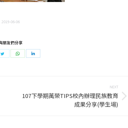
2019-06-06
與朋友們分享
e
Share
Share
Share
on
on
on
book
Twitter
WhatsApp
LinkedIn
NEXT
107下學期萬榮TIPS校內辦理民族教育
Next
成果分享(學生場)
post: