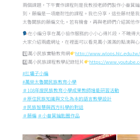
兩個課題，下午實作課程則是我教授老師們製作小畚箕鑰
到，藤編是一項磨耐性的課程。我也分享，這些藤材是我
太魯閣族的藤編文化。若有機會，再與老師們介紹其他作
在小編分享在萬小協作服務的小小心得片段，不曉得
大家介紹兩處網址，在裡面可以看見萬小滿滿的點滴與心
1️
萬小民族實驗教育網
http://www.wlops.hlc.edu.tw/
2️
萬小民族課程教學記錄短片
https://www.youtube.c
#
扛壩子小編
#
萬榮太魯閣民族教育小學
＃
108
年度民族教育小學成果教師增能研習活動
＃
原住民族知識與文化為本的語言教學設計
＃
民族智慧與西方科學的對話
＃
藤編
＃
小畚箕鑰匙圈作品