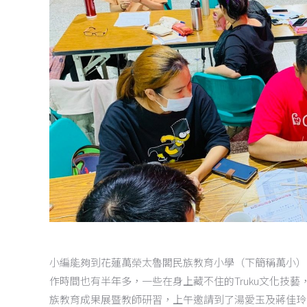
小編能夠到花蓮萬榮太魯閣民族教育小學（下簡稱萬小）
作時間也有半年多，一些在身上藏不住的
Truku
文化技藝
族教育成果展暨教師研習，上午邀請到了湯愛玉及蔣佳玲