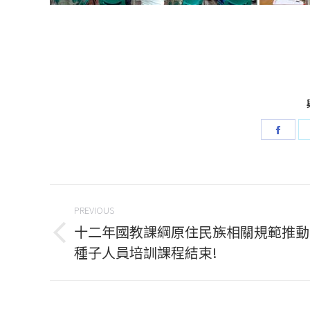
Shar
on
Face
Post
PREVIOUS
navigation
十二年國教課綱原住民族相關規範推動
Previous
種子人員培訓課程結束!
post: