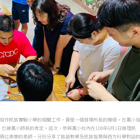
協作民族實驗小學的相關工作，算是一個發揮所長的機緣。在萬小
，也被萬小師長的肯定。這次，參與萬小校內在
108
年
6
月
1
日辦理民
兩位東華的老師，分別分享了族語教學及民族智慧與西方科學對話