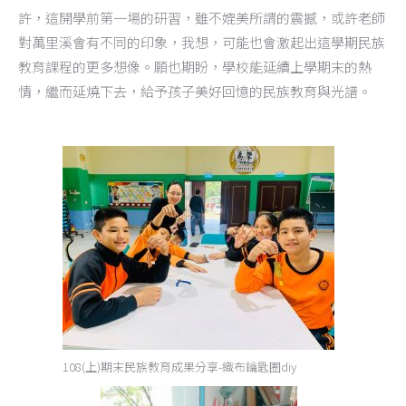
許，這開學前第一場的研習，雖不媲美所謂的震撼，或許老師
對萬里溪會有不同的印象，我想，可能也會激起出這學期民族
教育課程的更多想像。願也期盼，學校能延續上學期末的熱
情，繼而延燒下去，給予孩子美好回憶的民族教育與光譜。
108(上)期末民族教育成果分享-織布鑰匙圈diy