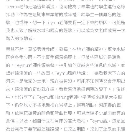
Teymu老師走過這條溪流，協同他為了畢業班的學生進行路線
探勘，作為在這期末畢業前的成年禮，給學生一個難忘的經
驗。也或許，想一下Teymu老師要我一定下來的原因，可能是
我也大致了解該水域和既有的經驗，可以成為女老師或第一次
踏入的協助者。
果其不然，萬榮男性教師，發揮了在地老師的精神，既使水域
因逢冬季少雨，不比夏季還深過腰上，但某些區域仍是湍急
的。Teymu老師座領前鋒，指引如何穿越有些湍急的水域，並
講述這溪流的一些故事。Teymu風趣地說：「遠看我家下方的
河床，是我家的土地，現在被掩沒，可能不知何時又會浮現出
來，這溪流的奇妙就在這，看看溪流軌道何時改變了。」沿途
中，也分享了在Teymu和Harung老師小學時候來遠足大樹根
下，仍然屹立不搖地盤根在岩壁上；還有躺臥在河床邊的鐵
軌，依照它鏽黃的顏色和彎曲程度，可見歷經多少風雨而有的
倉傷；以及，獨自佇立在河床的高大墩柱，Teymu說，這是因
為台電為了要架設運輸路線，在挖掘期間，挖到了溫泉而未繼