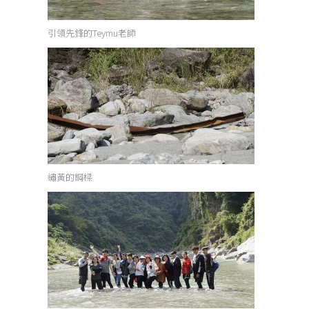
引領先鋒的Teymu老師
繡黃的鋼樑