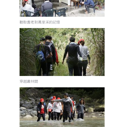
聽取耆老對萬里溪的記憶
穿越叢林間