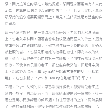
續，因此這聳立的墩柱，雖然獨處，卻因溫泉而常常有人來此
朝聖，也算是這個野溪溫泉的指標了。但，Teymu又說，真正
最原始的溫泉還要再溯溪而上。可見，這條溪流是有豐富的自
然資源。
這一趟研習旅程，是一場環境教育研習，老師們涉水溯溪而
上，也走入叢林間，隨著吉普車胎紋壓過而堅實的沙土，還有
猶如學習山羊跳躍的腳步，確立穩住每一步伐的踩踏，翻過天
然壯觀的岩石，也翻見那遠處的指標性墩柱，即為本次的終
點。然而，這也是老師們的第一次經驗，也嚮往窺探野溫泉的
模樣，即使存有畏懼的老師，卻也能自我突破，抓起繩索爬
上，親領野溪溫泉，和Teymu的解說跟常提醒的話「手腳並
用」，這也多虧了Teymu和Harung在地老師的引領了。
回程，Teymu父親的家，早已準備好餐敘，慰勞每位老師這一
趟的小旅程，圓滿結束。而，這個結束即是另一個開始，這一
週也是萬小民族課程的備課週，前往研習地的上午，同時展開
了下週的備課討論，迎接下週民族教育課程的正式開展。也