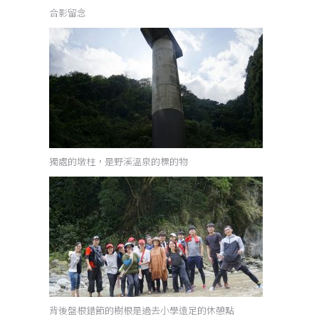
合影留念
獨處的墩柱，是野溪溫泉的標的物
背後盤根錯節的樹根是過去小學遠足的休憩點