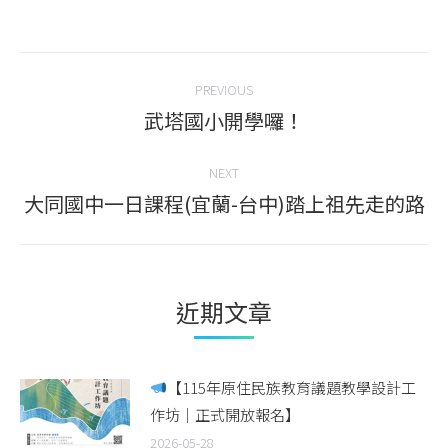
on
on
on
on
Facebook
Twitter
WhatsApp
LinkedIn
Post
PREVIOUS
navigation
武塔國小開學囉！
Previous
post:
NEXT
大同國中一日課程(宜蘭-台中)踏上祖先走的路
Next
post:
近期文章
【115年原住民族教育議題教學設計工
作坊｜正式開放報名】
2026-05-28