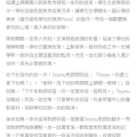
延續上學期萬小民族教育課程一系列的結束，學生在放寒假前
夕，學校自辦民族教育成果分享，讓學生在學期末，藉以傳統
美食（當然還有學校的窯烤Pizza）的製作，帶有一個歡慶與
喜悅的心情，進入美好的假期。
寒假期間，如眾人所知，武漢肺癌疫情的影響，延後了學校的
開學時間，學校也響應政策，上緊發條，做好防疫工作，在開
學時，做好自主體溫量測的監測，然而，這也是小編進入萬小
協作，首先必要做的事。
在下校協作的前一天，Teymu老師問我說：「Pisaw，你週三
會下校嗎？」，「會啊，我下校的時間跟上學期一樣唷！」我
回應，「下午有教師研習，你一定要來哈，屆時見。」Teymu
接著說。而我一如往常，只要學校有研習，則會帶著中心的攝
影器材，協助學校記錄一些的點滴。
後來知曉，原來這場教師研習，是跟著Teymu老師的腳步，帶
領教師們親身體驗，走一回萬里溪，聽取耆老對萬里溪的記
憶，它是萬榮部落重要的一條溪流和命脈關係。我曾經跟