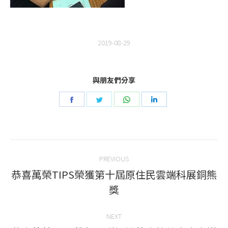
2019-08-29
與朋友們分享
Share
Share
Share
Share
on
on
on
on
Facebook
Twitter
WhatsApp
LinkedIn
Post
PREVIOUS
navigation
恭喜萬榮TIPS榮獲第十屆原住民雲端科展銅熊
Previous
獎
post:
NEXT