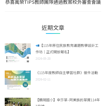
恭喜萬榮TIPS教師團隊通過教案校外審查會議
Next
post:
近期文章
【115年原住民族教育議題教學設計工
作坊｜正式開放報名】
2026-05-28
《115年度教師自主學習社群》徵件活動
2026-02-11
【鶴岡國小】傘莎草–阿美族的草蓆114年