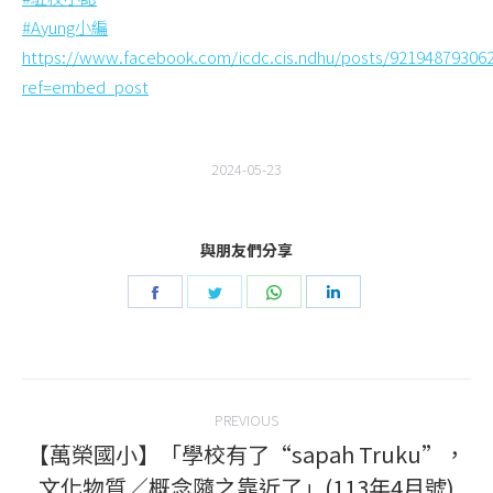
#Ayung小編
https://www.facebook.com/icdc.cis.ndhu/posts/92194879306
ref=embed_post
2024-05-23
與朋友們分享
Share
Share
Share
Share
on
on
on
on
Facebook
Twitter
WhatsApp
LinkedIn
Post
PREVIOUS
navigation
【萬榮國小】「學校有了“sapah Truku”，
Previous
文化物質／概念隨之靠近了」(113年4月號)