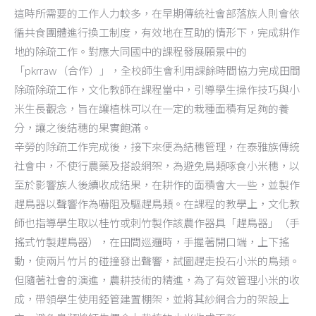
這時所需要的工作人力較多，在早期傳統社會部落族人則會依
循共食團體進行換工制度，有效地在互助的情形下，完成耕作
地的除疏工作。對應大同國中的課程發展願景中的
「pkrraw（合作）」，全校師生會利用課餘時間協力完成田間
除疏除疏工作，文化教師在課程當中，引導學生操作技巧與小
米生長觀念，旨在讓植株可以在一定的栽種面積有足夠的養
分，讓之後結穗的果實飽滿。
辛勞的除疏工作完成後，接下來便為結穗管理，在泰雅族傳統
社會中，不使行農藥及搭設網架，為避免鳥類啄食小米穗，以
至於影響族人後續收成結果，在耕作的面積會大一些，並製作
趕鳥器以聲響作為嚇阻及驅趕鳥類。在課程的教學上，文化教
師也指導學生取以桂竹或刺竹製作該農作器具「趕鳥器」（手
搖式竹製趕鳥器），在田間巡邏時，手握著開口端，上下搖
動，使兩片竹片的碰撞發出聲響，試圖趕走投石小米的鳥類。
但隨著社會的演進，農耕技術的精進，為了有效管理小米的收
成，帶領學生使用錏管建置棚架，並將其紗網合力的架設上