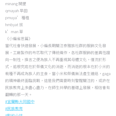
minang 開墾
qmayah 旱田
pmuya’ 種植
hmbyat 拔
k’man 草
《小編省思篇》
當代社會快速發展，小編長期關注泰雅族社群的服飾文化發
展，工廠製作的布匹取代了傳統織作，各社群服飾的差異性趨
向一制性，換言之便為族人不再重視其母體文化，僅流於形
式，追根究底在於祭儀文化的消逝，而消逝的根本在於小米的
栽種不再成為族人的主食，當小米和祭儀無法產生連結，gaga
的精神最終面臨挑戰，這是我們需要時刻警醒關注的，或許在
民族教育上多盡心盡力，在師生共學的基礎上發展，相信會有
翻轉的那一天。
#宜蘭縣大同國中
#民族教育
#駐校小誌