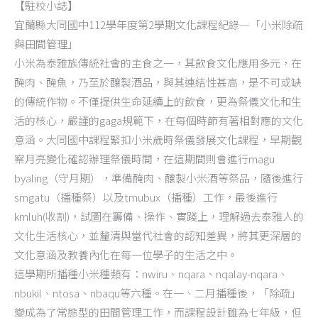
【駐校小誌】
宜蘭縣大同國中112學年度第2學期文化課程紀錄—「小米除疏
與田間管理」
小米為泰雅族傳統社會的主食之一，其飲食文化應用多元，在
醃肉、醃魚，乃至於釀製酒品，與其連結性甚高，是不可或缺
的傳統作物。不僅提供生命延續上的飲食，更為祭儀文化和生
活的核心，嚴謹的gaga規範下，在每個時節有著相對應的文化
意涵。大同國中課程緊扣小米歲時祭儀發展文化課程，早期觀
察月亮變化確認辦理祭儀時間，在這期間則會進行magu
byaling（守月期），準備醃肉、釀製小米酒等祭品，隨後進行
smgatu（播種祭）以及tmubux（播種）工作，最後進行
kmluh(收割)，試圖在籌備、操作、實踐上，理解過去泰雅人的
文化生活核心，並釐清與當代社會的認知差異，將其更深層的
文化意涵及教養內化在每一位學子的生活之中。
這學期所播種小米種類有：nwiru、nqara、nqalay-nqara、
nbukil、ntosa、nbaqu等六種。在一、二月播種後，「除疏」
變成為了常態型的田間管理工作，而課程設計雖為七年級，但