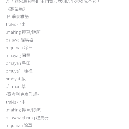
方，避免鳥類將師生們合力栽植的小米收成不彰。
《族語篇》
-四季泰雅語-
trakis 小米
lmahing 耨草/除疏
pslawa 趕鳥器
mqumah 除草
mnayag 開墾
qmayah 旱田
pmuya’ 種植
hmbyat 拔
k’man 草
-賽考利克泰雅語-
trakis 小米
lmahing 耨草/除疏
psosaw qbhniq 趕鳥器
mqumah 除草