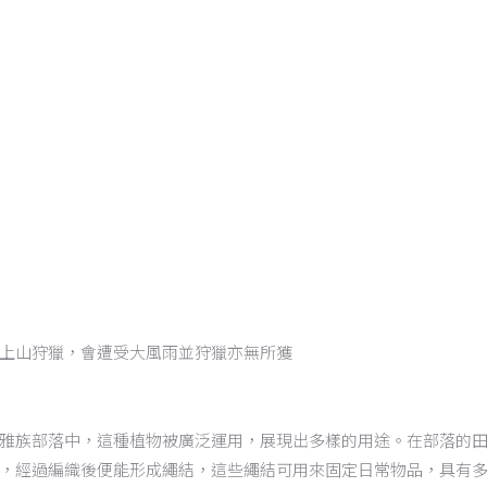
上山狩獵，會遭受大風雨並狩獵亦無所獲
雅族部落中，這種植物被廣泛運用，展現出多樣的用途。在部落的
，經過編織後便能形成繩結，這些繩結可用來固定日常物品，具有