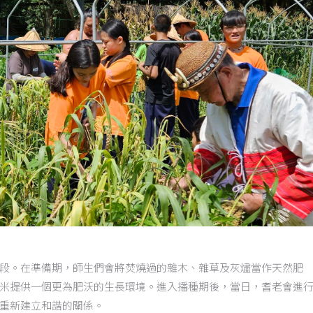
段。在準備期，師生們會將焚燒過的雜木、雜草及灰燼當作天然肥
米提供一個更為肥沃的生長環境。進入播種期後，當日，耆老會進
重新建立和諧的關係。