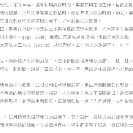
管理，如除草等，還會利用課餘時間，集體參與田間工作，目的是
穗粒飽滿，葉片逐漸變黃並乾枯時，便是準備採收的時刻。過去，
其掛在穀倉門前或家屋的簷下，以示對祖先的敬意。
田。耆老在祈禱中傳達對土地與祖靈的感恩與敬畏，而大家則在祖
耕生活中，gaga（共食）團體的家族成員會按照小米最先成熟的順
家以換工方式（sbayux）共同完成，並在地主的邀請下，一同享
先，撥開接近小米穗的葉子，然後折斷最接近穗梗的節，一株一株
和梗一起折斷，讓葉子自然掉落。握住時，應該握住最接近小米穗
穗會被小心收集，並根據粗細將穗梗對齊，用山棕繩將梗部位繫緊
不等長的穗梗修剪整齊。接著，小米穗會在陽光下曝曬數日，翻面
逐漸鬆垮，此時需重新繫緊。直至曬乾後，進行入倉儲存，以利後
，在日月積累與自然養分的滋養下，努力茁壯，最終成為對社會有
間深厚連結的關係。在這個過程中，學生們學習了感恩、責任與對