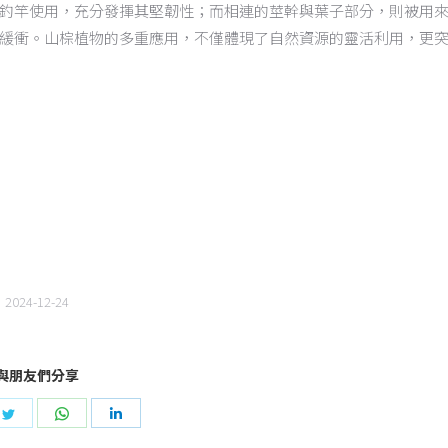
釣竿使用，充分發揮其堅韌性；而相連的莖幹與葉子部分，則被用
緩衝。山棕植物的多重應用，不僅體現了自然資源的靈活利用，更
2024-12-24
與朋友們分享
e
Share
Share
Share
on
on
on