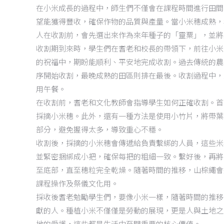
在小米成長的過程中，師生們不僅會在課程時間進行田間
望能獲得豐收，確保作物的品質與產量。當小米穗成熟，
人在收割前，會先選出來作為來年種子的「靈粟」，並將
收割期到來時，學生們在耆老和校長的帶領下，前往小米
的祝福中，期盼能順利、平安地完成收割。過去傳統的農
序開始收割，最晚成熟的田區則排在最後。收割過程中，大
用午餐。
在收割前，耆老和文化教師會指導學生如何正確收割。首
採摘小米穗。此外，還有一種方法是使用小竹片，將帶葉
部分，避免握得太多，導致重心不穩。
收割後，採摘的小米穗會傳遞給負責繫綁的人員，這些米
並緊密捆綁成小把，確保每把的粗細一致。繫好後，再將
至底部，直至穗粒完全乾燥。隨著時間的推移，山棕繩會
課程操作及祭儀文化用。
採收後耆老勉勵學生們，要像小米一樣，隨著時間的推移
獻的人。種植小米不僅僅是勞動的展現，更是人與土地之
地的愛護，這些都是生活中至關重要的核心價值。