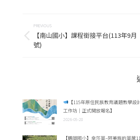
Face
Post
PREVIOUS
navigation
【南山國小】課程銜接平台(113年9月
Previous
號)
post:
【115年原住民族教育議題教學設
工作坊｜正式開放報名】
2026-05-28
【鶴岡國小】傘莎草–阿美族的草蓆11