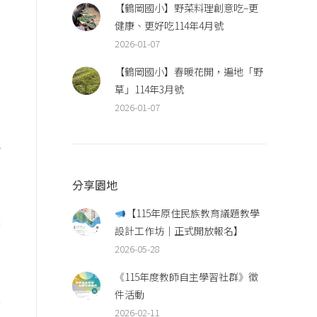
【鶴岡國小】野菜料理創意吃–更
期
健康、更好吃114年4月號
族
2026-01-07
靈
【鶴岡國小】春暖花開，遍地「野
草」114年3月號
2026-01-07
地
的
分享園地
，
【115年原住民族教育議題教學
曬
設計工作坊｜正式開放報名】
續
2026-05-28
《115年度教師自主學習社群》徵
貢
件活動
土
2026-02-11