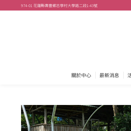
974-01 花蓮縣壽豐鄉志學村大學路二段1-43號
關於
關於中心
最新消息