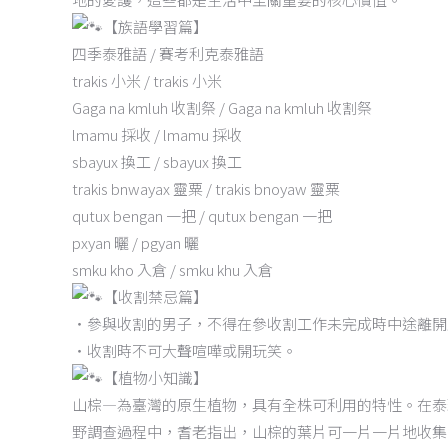
【族語學習篇】
四季泰雅語 / 賽考利克泰雅語
trakis 小米 / trakis 小米
Gaga na kmluh 收割祭 / Gaga na kmluh 收割祭
lmamu 採收 / lmamu 採收
sbayux 換工 / sbayux 換工
trakis bnwayax 靈粟 / trakis bnoyaw 靈粟
qutux bengan 一把 / qutux bengan 一把
pxyan 曬 / pgyan 曬
smku kho 入倉 / smku khu 入倉
【收割禁忌篇】
‧參與收割的男子，不得在參收割工作未完成時中途離開
‧收割時不可大聲喧嘩或開玩笑。
【植物小知識】
山棕—為臺灣的原生植物，具有全株可利用的特性。在泰
野調查過程中，耆老指出，山棕的葉片可一片一片地收集