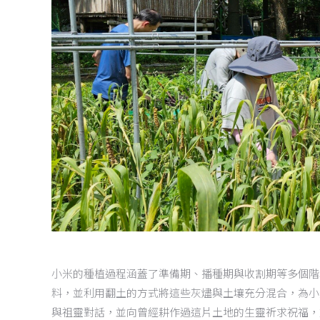
小米的種植過程涵蓋了準備期、播種期與收割期等多個階
料，並利用翻土的方式將這些灰燼與土壤充分混合，為小
與祖靈對話，並向曾經耕作過這片土地的生靈祈求祝福，