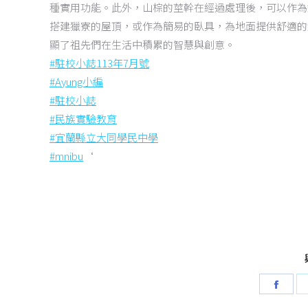
種實用功能。此外，山棕的莖幹在經過處理後，可以作為
搭建獵寮的屋頂，或作為簡易的臥具，為地面提供舒適的
顯了祖先們在生活中積累的智慧與創意。
#駐校小誌113年7月號
#Ayung小編
#駐校小誌
#民族實驗教育
#宜蘭縣立大同學民中學
#mnibu
‘
Shar
on