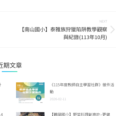
book
Twitter
WhatsApp
LinkedIn
NEXT
【南山國小】泰雅族狩獵陷阱教學觀察
Next
與紀錄(113年10月)
post:
近期文章
計
《115年度教師自主學習社群》徵件活
動
2026-02-11
4
【鶴岡國小】野菜料理創意吃–更健