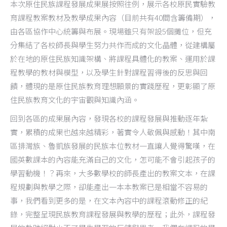
本次原住民族課程發展成果展按照往例，展示各校原民實驗教
育課程教案教材及教學成果內容（目前共有40間含籌備期），
由各區協作中心統籌與布展。現場雖只有架設5個攤位，但充
分集結了各校師長與學生努力共作而成的文化晶體，從建構屬
於在地的原住民族知識架構、將課程具體化的教案、運用於課
程教學的教材與模型，以及學生針對課程習得後的反思與回
饋，體現的是原住民族教育理想願景的實踐歷程，更彰顯了原
住民族教育文化的宇宙觀與知識內涵。
回到各區的成果展內容，發現各校的課程發展與推動逐年紮
實，累積的成果也越來越精彩，著實令人敬佩與感動！其中南
區排灣族、魯凱族發展的民族本位教材一直讓人覺得驚嘆，在
國英數課本的內容能充滿自己的文化，怎可能不會引起孩子的
學習動機！？再來，大多數學校的師長產出的教案文本，在課
程規劃與教學之際，卻能產出一本本教案已是相當不容易的
事，我們看到更多的是，在文本內容中的課程滾動修正的紀
錄，完整呈現民族教育課程發展與教學的歷程；此外，課程發