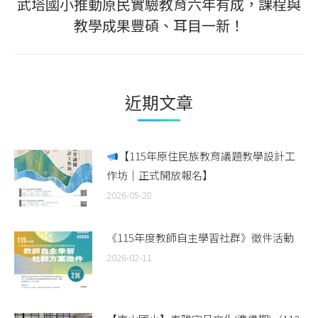
武塔國小推動原民實驗教育六年有成，課程與
Next
教學成果豐碩、耳目一新！
post:
近期文章
【115年原住民族教育議題教學設計工
作坊｜正式開放報名】
2026-05-28
《115年度教師自主學習社群》徵件活動
2026-02-11