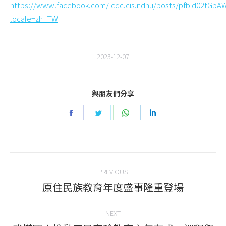
https://www.facebook.com/icdc.cis.ndhu/posts/pfbid0
locale=zh_TW
2023-12-07
與朋友們分享
Share
Share
Share
Share
on
on
on
on
Facebook
Twitter
WhatsApp
LinkedIn
Post
PREVIOUS
navigation
原住民族教育年度盛事隆重登場
Previous
post:
NEXT