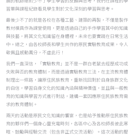
展的軌跡絕對少不了學生學習的反饋與思考，我們在課程的學
習單與課程紀錄看見學生對於文化深刻的學習與思考。
最後少不了的就是各校在各種工藝、建築的再製，不僅是製作
教材模具作為課堂使用，更是透過自己的手作學習其中的知識
與技藝，將其文化知識留在身體裡，未來也要實踐在日常生活
中。總之，由各校師長和學生共作的原民實驗教育成果，令人
敬佩且感動萬分，不虛此行！
我們一直深信，「實驗教育」並不是一群白老鼠去經歷成功或
失敗與否的教育體制，而是透過實驗教育三法，在主流教育體
制理出一條路，讓原住民族教育，重新找回對於自身族群文化
的自信，學習自身文化的知識內涵與精神價值，並且與一般教
育的知識與學習方式進行對話，建構一套因應原住民族教育需
求的教育體制。
兩天的活動是原民文化知識的饗宴，也是給予推動原住民族教
育的夥伴們一個身心靈充電時刻，各區中心及各校師長彼此寒
暄、鼓勵與經驗交流（包含非正式交流活動）。這次活動的壓