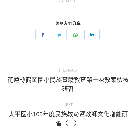
2020-05-13
與朋友們分享
Share
Share
Share
Share
on
on
on
on
Facebook
Twitter
WhatsApp
LinkedIn
Post
PREVIOUS
navigation
花蓮縣鶴岡國小民族實驗教育第一次教案檢核
Previous
研習
post:
NEXT
太平國小109年度民族教育暨教師文化增能研
Next
習〈一〉
post: