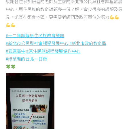
感謝各位參加研習的老師及主辦的新北市公民與社會課程發展
中心，原住民族的教育議題多一份了解，會少很多的誤解及偏
見，尤其在都會地區，更需要老師們及政府單位的努力
#
十二年課綱原住民族教育議題
#
新北市公民與社會課程發展中心
#
新北市政府教育局
#
安康高中
#
原住民族課程發展協作中心
#
綠葉編的台北一日衝