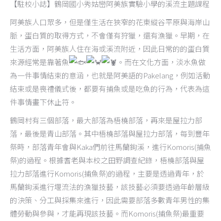
【駐校小誌】鶴岡國小秀姑巒阿美族實驗小學的溪流主題課程
阿美族人口眾多，但是僅生活在狹窄的花東縱谷平原與海岸山
脈，蛋白質的取得方式，不會僅有狩獵，還有漁獵。早期，在
生活方面，阿美族人住在海或溪流附近，因此日常的的蛋白質
來源經常是靠著魚
。而在文化方面，淡水魚做
為一件事情結束的意涵，也就是阿美語的Pakelang，例如活動
結束或是喪禮儀式後，都要有捕魚或是吃魚的行為，代表為這
件事情畫下休止符。
鶴岡村有三個部落，最大部落為梧橈部落，再來是屋拉力部
落，最後是青山部落。其中梧橈部落與屋拉力部落，每到豐年
祭時，部落青年會與Kaka們前往馬蘭鉤溪，進行Komoris(捕魚
祭)的過程。根據耆老與本校之田野調查紀錄，梧橈部落與屋
拉力部落進行Komoris(捕魚祭)的過程，主要是透過青年，於
馬蘭鉤溪進行堰流法的漁獵技藝，該技藝必須要透過年齡層級
的決策、分工與採集來進行，因此需要部落多數青年男性的集
體勞動與參與，才能再現該技藝。而Komoris(捕魚祭)最重要