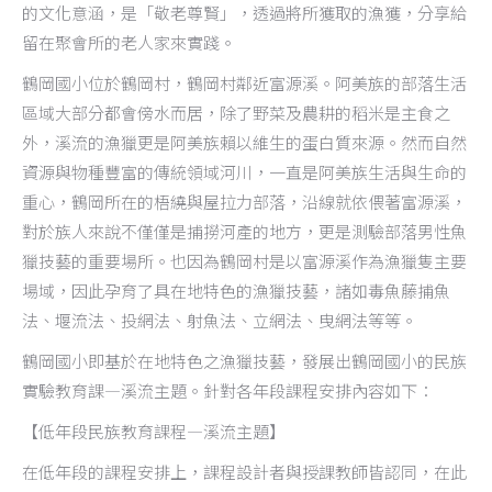
的文化意涵，是「敬老尊賢」，透過將所獲取的漁獲，分享給
留在聚會所的老人家來實踐。
鶴岡國小位於鶴岡村，鶴岡村鄰近富源溪。阿美族的部落生活
區域大部分都會傍水而居，除了野菜及農耕的稻米是主食之
外，溪流的漁獵更是阿美族賴以維生的蛋白質來源。然而自然
資源與物種豐富的傳統領域河川，一直是阿美族生活與生命的
重心，鶴岡所在的梧繞與屋拉力部落，沿線就依偎著富源溪，
對於族人來說不僅僅是捕撈河產的地方，更是測驗部落男性魚
獵技藝的重要場所。也因為鶴岡村是以富源溪作為漁獵隻主要
場域，因此孕育了具在地特色的漁獵技藝，諸如毒魚藤捕魚
法、堰流法、投網法、射魚法、立網法、曳網法等等。
鶴岡國小即基於在地特色之漁獵技藝，發展出鶴岡國小的民族
實驗教育課—溪流主題。針對各年段課程安排內容如下：
【低年段民族教育課程—溪流主題】
在低年段的課程安排上，課程設計者與授課教師皆認同，在此