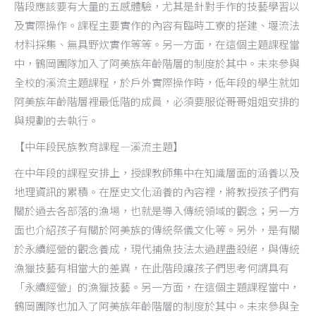
階段應該要有大量的五感體驗，尤其是針對手作的技藝學習以
及實際操作。課程主要實作的內容有臨時工寮的搭建、堰流法
材料採集、無具野炊實作等等。另一方面，在這個主題課程當
中，鶴岡團隊加入了阿美族年齡階層的制度於其中。未來參與
全校的溪流主題課程，於戶外實際操作時，低年段的學生就如
阿美族年齡階層裡最低階的成員，必須要服從哥哥姐姐安排的
與規劃的去執行。
【中年段民族教育課程—溪流主題】
在中年段的課程安排上，授課教師集中在知識層面的涵養以及
地理資訊的累積。在歷史文化涵養的內容裡，將教授孩子們有
關於過去各部落的漁場，也就是導入傳統領域的觀念；另一方
面也介紹孩子有關於阿美族的傳統祭儀文化等。另外，是有關
於永續經營的觀念養成，現代捕魚技法太過趕盡殺絕，與傳統
漁獵技藝有相當大的差異，在此階段讓孩子們思考何謂具有
「永續經營」的漁獵技藝。另一方面，在這個主題課程當中，
鶴岡團隊也加入了阿美族年齡階層的制度於其中。未來參與全