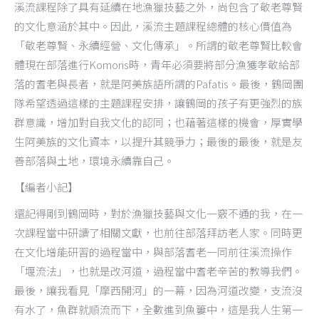
溪流課程除了具有延續在地漁獵技藝之外，尚包含了敬老尊賢
的文化意涵於其中。因此，溪流主題課程總體的核心價值為
「敬老尊賢、永續經營、文化傳承」。所謂的敬老尊賢比較會
體現在部落進行Komoris時，青年必須要將部分漁獲孝敬給部
落的耆老與長者，就是阿美族語所謂的Pafatis。最後，鶴岡團
隊希望透過這樣的主題課程安排，讓鶴岡的孩子有更強烈的族
群意識，增加對自我文化的認同；也藉著這樣的機會，厚實學
生阿美族的文化資本，以提升其競爭力；最後的最後，就是友
善部落與土地，環境永續靠自己。
【編者小記】
還記得剛到鶴岡時，對於漁獵技藝與文化一竅不通的我，在一
次課程當中研讀了相關文獻，也前往部落拜訪老人家。同時更
在文化增能研習的過程當中，與部落耆老一同前往溪流操作
「堰流法」，也就是改河道，過程當中耆老辛苦的教導我們。
最後，讓我看見「摩西開河」的一幕，因為河道改變，支流沒
有水了，魚群就順流而下，全數進到魚簍中，這是我人生第一