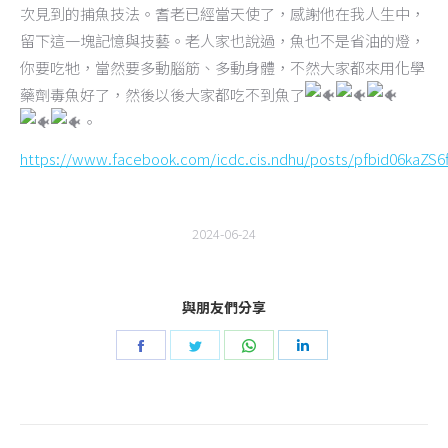
次見到的捕魚技法。耆老已經當天使了，感謝他在我人生中，
留下這一塊記憶與技藝。老人家也說過，魚也不是省油的燈，
你要吃牠，當然要多動腦筋、多動身體，不然大家都來用化學
藥劑毒魚好了，然後以後大家都吃不到魚了
。
https://www.facebook.com/icdc.cis.ndhu/posts/pfbid0
2024-06-24
與朋友們分享
Share
Share
Share
Share
on
on
on
on
Facebook
Twitter
WhatsApp
LinkedIn
Post