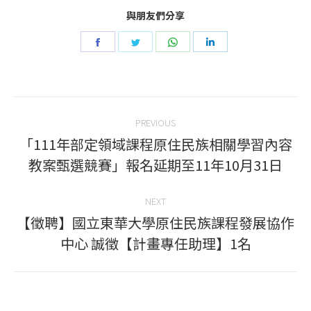
與朋友們分享
Share
Share
Share
Share
on
on
on
on
Facebook
Twitter
WhatsApp
LinkedIn
Post
PREVIOUS
navigation
「111年部定領域課程原住民族相關學習內容
Previous
教案甄選競賽」報名延期至11年10月31日
post:
NEXT
【徵聘】國立東華大學原住民族課程發展協作
Next
中心 誠徵【計畫專任助理】1名
post: