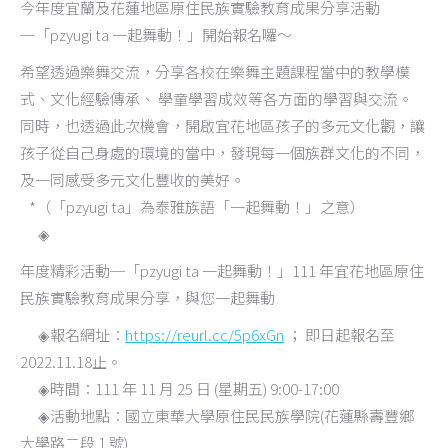
今年度宜蘭及花蓮地區原住民族實驗教育成果分享活動
─「pzyugi ta 一起舞動！」開始報名囉～
希望透過樂舞交流，分享各校在樂舞主題課程當中的教學模
式、文化經驗傳承、 學童學習成效等各方面的學習與交流。
同時，也透過此次機會，開啟宜花地區孩子的多元文化觀，讓
孩子從自己身處的環境的當中，發現每一個族群文化的不同，
及一同感受多元文化豐收的美好。
*（「pzyugi ta」為泰雅族語「一起舞動！」之意）
◈
年度精彩活動─「pzyugi ta 一起舞動！」111 年宜花地區原住
民族實驗教育成果分享，與您一起舞動
◈報名網址：
https://reurl.cc/5p6xGn
； 即日起報名至
2022.11.18止。
◈時間：111 年 11 月 25 日 (星期五) 9:00-17:00
◈活動地點：國立東華大學原住民民族學院(花蓮縣壽豐鄉
大學路二段 1 號)