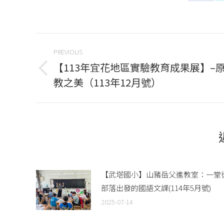
on
Face
Post
PREVIOUS
navigation
【113年宜花地區實驗教育成果展】–
Previous
教之美（113年12月號）
post:
【武塔國小】山豬岳父進教室：一堂
部落出發的國語文課(114年5月號)
2025-07-14