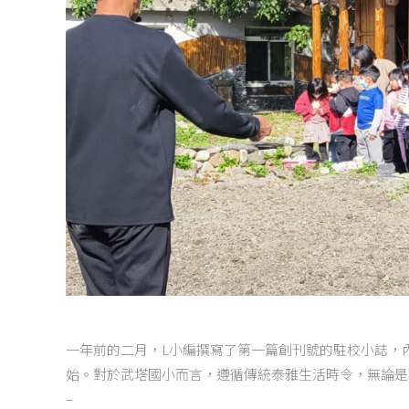
一年前的二月，L小編撰寫了第一篇創刊號的駐校小誌，
始。對於武塔國小而言，遵循傳統泰雅生活時令，無論是
–