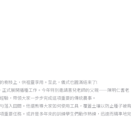
的樹枝上，供祖靈享用。至此，儀式也圓滿結束了!
田間，正式展開播種工作。今年特別邀請喜兒老師的父親——陳明仁耆老
經驗，帶領大家一步步完成這項重要的傳統農事。
勻落入田間。他還教導大家如何使用工具，覆蓋土壤以防止種子被
項重要任務。或許是多年來的訓練學生們動作熟練，迅速而精準地