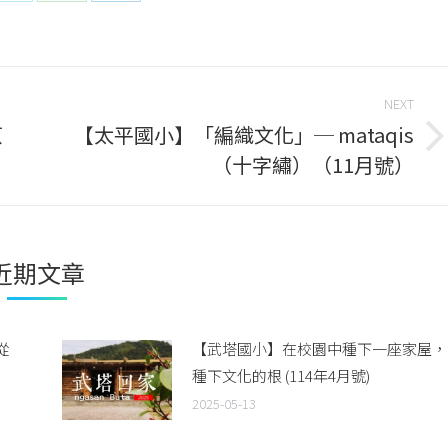
on
on
on
book
Twitter
WhatsApp
LinkedIn
NEXT
原
【太平國小】「編織文化」─ mataqis
Next
（十字繡）（11月號）
post:
近期文章
從
【武塔國小】在校園中種下一座家屋，
種下文化的根 (114年4月號)
2025-05-13