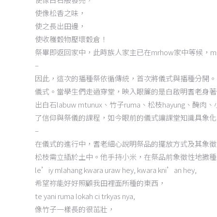
使像松香之味，
使之長出田邊，
使收穫穀物壓壞穀倉！
祭畢即返回家中，此時族人家主已在mrhow家中等候，
–
因此，這次的播種祭依循傳統，首次將儀式與播種分開。
儀式。當學生們走過穿堂，映入眼簾的是白啟明耆老身著
出白石labuw mtunux、竹子ruma、松枝hayu
了信仰與祭儀的課程，如今眼前的儀式讓課堂知識具象化
–
在儀式的進行中，耆老細心說明祭品的擺放方式及其象徵
松枝需立插於土中。他手持小米，在祭品前象徵性地撒種
le’iy mlahang kwara uraw hey, kwara kni’an hey,
希望祢能好好照顧我田裡面所種的東西，
te yani ruma lokah ci trkyas nya,
像竹子一樣長的很茁壯，