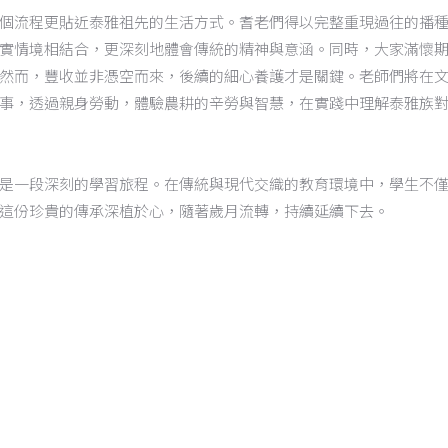
個流程更貼近泰雅祖先的生活方式。耆老們得以完整重現過往的播
實情境相結合，更深刻地體會傳統的精神與意涵。同時，大家滿懷
然而，豐收並非憑空而來，後續的細心養護才是關鍵。老師們將在
事，透過親身勞動，體驗農耕的辛勞與智慧，在實踐中理解泰雅族
是一段深刻的學習旅程。在傳統與現代交織的教育環境中，學生不
這份珍貴的傳承深植於心，隨著歲月流轉，持續延續下去。