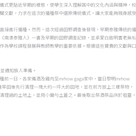
儀式更貼近早期的樣態，使學生深入理解其中的文化內涵與精神，
關文獻，力求在這次的播種祭中還原傳統儀式，讓大家能夠親身感
直接進行播種。然而，這次經過田野調查後發現，早期泰雅傳統的
《南澳泰雅人》一書及早期的田野調查記錄，並承蒙白啟明耆老無
作為學校課程發展與教師教學的重要依據。根據這些寶貴的文獻與
，並通知族人準備。
，播種前一日，各家備酒及雞肉至mrhow gaga家中，當日黎明mrhow
田，到達旱田後先行清理一塊大約一坪大的田地，並在前方放上三樣祭物，
清理過的土地上，並用小鋤勻土蓋之。最後取出祭酒祭品供於祖靈