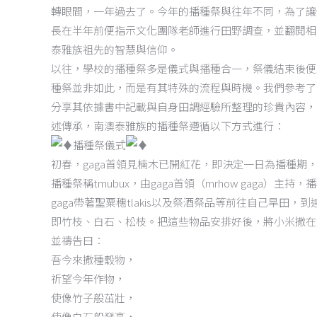
轉眼間，一年過去了。今年的播種祭與往年不同，為了讓
長在半年前便指示文化團隊老師進行田野調查，並翻閱相
泰雅族祖先的智慧與信仰。
以往，學校的播種祭多是儀式與播種合一，祭儀結束後便
種祭並非如此，而是有其特殊的流程與時機。我們參考了
分享其依據書中記載與自身田調經驗所整理的珍貴內容，
述傳承，南澳泰雅族的播種祭遵循以下方式進行：
播種祭儀式
初春，gaga首領見楠木已開紅花，即決定一日為播種期
播種祭稱tmubux，由gaga首領（mrhow gaga）主持
gaga帶著聖粟穗tlakis以及祭酒祭品等前往自己旱
即竹枝、白石、松枝。把這些物品安排好後，將小米撒在
並禱告曰：
吾今來撒種穀物，
祈望今年作物，
使像竹子般茁壯，
使像白石般發亮，