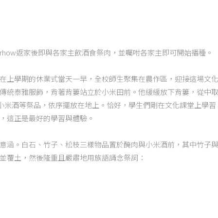
mrhow返家後即與各家主飲酒食祭肉，並囑咐各家主即可開始播種。
在上學期的休業式當天一早，全校師生聚集在農作區，迎接這場文
傳統泰雅服飾，背著背簍站立於小米田前。他緩緩放下背簍，從中
ng、醃肉、小米酒等祭品，依序擺放在地上。恰好，學生們剛在文化課堂上學習
，這正是最好的學習與體驗。
意涵。白石、竹子、松枝三樣物品置於醃肉與小米酒前，其中竹子
並覆土，然後隆重且嚴肅地用族語誦念祭詞：