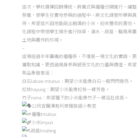
這次，學校選擇回歸傳統，將儀式與播種分開進行，讓整
祭儀，使學生在實地參與的過程中，將文化課堂所學與真
待，希望這片田地能結出飽滿的小米，迎來豐收的喜悅。
化課程中帶領學生親手進行除草、澆水、疏苗、驅鳥等農
土地與農作的珍視。
–
這場經過半年籌備的播種祭，不僅是一場文化的實踐，更
獲取知識，更透過親身參與感受文化的力量與價值，希望
祭品象徵意涵：
白石labuw mtunux：期望小米能像白石一般閃閃發亮。
松枝hayung：期望小米能像松枝一樣芳香。
竹子ruma：希望種下的小米能像竹子一樣茁壯成長。
12月宜蘭澤敖利泰雅族語小教室
播種tmubux
小米lmyun
疏苗lmahing