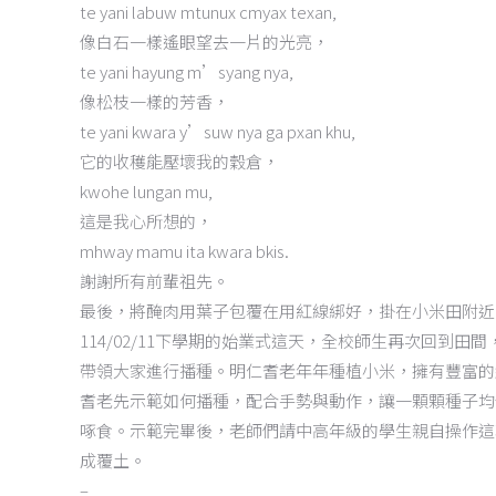
te yani labuw mtunux cmyax texan,
像白石一樣遙眼望去一片的光亮，
te yani hayung m’syang nya,
像松枝一樣的芳香，
te yani kwara y’suw nya ga pxan khu,
它的收穫能壓壞我的穀倉，
kwohe lungan mu,
這是我心所想的，
mhway mamu ita kwara bkis.
謝謝所有前輩祖先。
最後，將醃肉用葉子包覆在用紅線綁好，掛在小米田附近
114/02/11下學期的始業式這天，全校師生再次回到
帶領大家進行播種。明仁耆老年年種植小米，擁有豐富的
耆老先示範如何播種，配合手勢與動作，讓一顆顆種子均
啄食。示範完畢後，老師們請中高年級的學生親自操作這
成覆土。
–