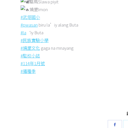
驅鳥Slawa piyit
燒墾lmon
#武塔國小
#pwasan
biru la’iy alang Buta
#la
‘iy Buta
#民族實驗小學
#燒墾文化
gaga na mnayang
#駐校小誌
#114年1月號
#播種季
Shar