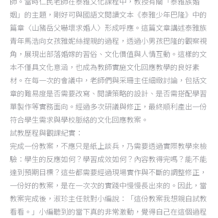
師。當時仁民老師在泰雅文化課程中，教授有關「泰雅族婚
姻」的主題，剛好可與國語文閱讀文本《泰雅少年巴隆》中的
篇章〈山豬岳父嚇壞求婚人〉形成呼應。這篇文章講述泰雅族
青年馬浩向女孩雅妮絲提親的過程，透過小男孩巴隆的觀察視
角，展現出部落婚嫁的習俗、文化價值與人情互動。這樣的文
本不僅具文化意涵，也成為教師實施文化回應教學的良好素
材。在每一次的會議中，老師們與采珊主任細緻討論，包括文
章的難易度是否需要改寫、閱讀策略的設計、是否需搭配學習
單製作等實務面向。經過多次研議與修正，最終順利產出一份
符合學生需求與學校脈絡的文化回應教案。
試教歷程與觀課紀實：
完成一份教案，不應只是紙上談兵，乃需要透過實際教學來檢
驗：學生的反應如何？學習成效如何？內容教得完嗎？能不能
達到預期目標？這些都需要經過現場實作與不斷的調整修正，
一份好的教案，是在一次次的實踐中慢慢長出來的。因此，當
教案完成後，淑珍主任就對小編說：「這份教案我想親自試教
看看。」小編聽到的當下真的非常激動，覺得自己在這個過程