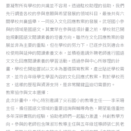
要凝聚所有學校的共識並不容易。透過駐校助理的協助，我們
先行調查各校的參與意願與希望發展的領域科目，最後共有六
間學校共襄盛舉，一同投入文化回應教案的發展。武塔國小參
與的領域是國語文。其實早在參與這項計畫之前，學校就已開
始規劃國語文閱讀素養的培養方向。雖然在文化回應教案的發
展並非為主要的重點，但在學校的努力下，已逐步找到適合本
校使用與延伸的閱讀素養文本，並積極邀請外聘老師進行國語
文文化回應閱讀素養的學習活動。透過參與中心所辦理的計
畫，學校也開始嘗試以文本為基礎撰寫教案，產出貼近學校需
求、並符合年級學生學習內容的文化回應式教案。對於學校而
言，這樣的歷程與資源支持，是非常關鍵且迫切需要的。
教案協作與文本選擇：
此次計畫中，中心特別邀請了尖石國小的教導主任——李采珊
主任，擔任國語文領域的重要諮詢與輔導角色，期望能借重她
多年深耕實務的經驗，協助老師們一起腦力激盪、共創教學方
向。參與的老師包含陳淑珍教導主任與五年級班導師張仁民老