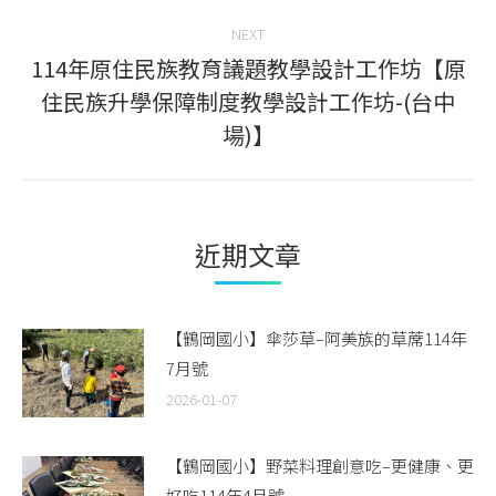
NEXT
114年原住民族教育議題教學設計工作坊【原
住民族升學保障制度教學設計工作坊-(台中
Next
場)】
post:
近期文章
【鶴岡國小】傘莎草–阿美族的草蓆114年
7月號
2026-01-07
【鶴岡國小】野菜料理創意吃–更健康、更
好吃114年4月號