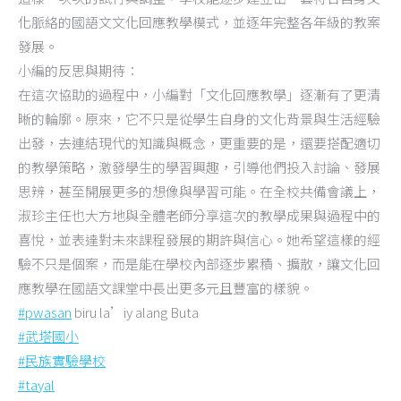
化脈絡的國語文文化回應教學模式，並逐年完整各年級的教案
發展。
小編的反思與期待：
在這次協助的過程中，小編對「文化回應教學」逐漸有了更清
晰的輪廓。原來，它不只是從學生自身的文化背景與生活經驗
出發，去連結現代的知識與概念，更重要的是，還要搭配適切
的教學策略，激發學生的學習興趣，引導他們投入討論、發展
思辨，甚至開展更多的想像與學習可能。在全校共備會議上，
淑珍主任也大方地與全體老師分享這次的教學成果與過程中的
喜悅，並表達對未來課程發展的期許與信心。她希望這樣的經
驗不只是個案，而是能在學校內部逐步累積、擴散，讓文化回
應教學在國語文課堂中長出更多元且豐富的樣貌。
#pwasan
biru la’iy alang Buta
#武塔國小
#民族實驗學校
#tayal