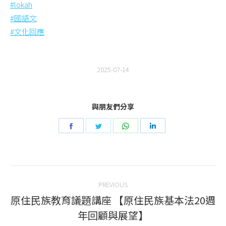
#lokah
#國語文
#文化回應
2025-07-14
與朋友們分享
Share
Share
Share
Share
on
on
on
on
Facebook
Twitter
WhatsApp
LinkedIn
Post
PREVIOUS
navigation
原住民族教育議題講座 【原住民族基本法20週
Previous
年回顧與展望】
post: