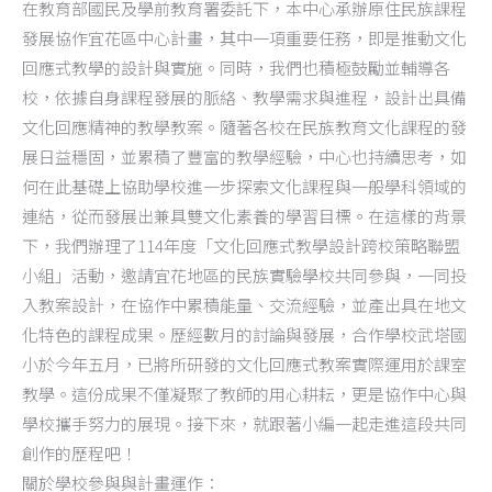
在教育部國民及學前教育署委託下，本中心承辦原住民族課程
發展協作宜花區中心計畫，其中一項重要任務，即是推動文化
回應式教學的設計與實施。同時，我們也積極鼓勵並輔導各
校，依據自身課程發展的脈絡、教學需求與進程，設計出具備
文化回應精神的教學教案。隨著各校在民族教育文化課程的發
展日益穩固，並累積了豐富的教學經驗，中心也持續思考，如
何在此基礎上協助學校進一步探索文化課程與一般學科領域的
連結，從而發展出兼具雙文化素養的學習目標。在這樣的背景
下，我們辦理了114年度「文化回應式教學設計跨校策略聯盟
小組」活動，邀請宜花地區的民族實驗學校共同參與，一同投
入教案設計，在協作中累積能量、交流經驗，並產出具在地文
化特色的課程成果。歷經數月的討論與發展，合作學校武塔國
小於今年五月，已將所研發的文化回應式教案實際運用於課室
教學。這份成果不僅凝聚了教師的用心耕耘，更是協作中心與
學校攜手努力的展現。接下來，就跟著小編一起走進這段共同
創作的歷程吧！
關於學校參與與計畫運作：