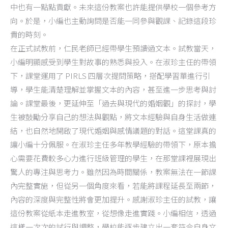
中也有一點點貢獻。未來這份教案也許能提供學校一個參考方
向。於是，小編也主動詢問是否能一同參與觀課、記錄這段珍
貴的時刻。
在正式試教前，仁民老師已經帶學生預讀過文本。試教當天，
小編明顯感受到學生對故事的熟悉與投入。在淑珍主任的帶領
下，課堂運用了 PIRLS 四層次提問策略，搭配學習單進行引
導，學生能清楚理解並掌握文本的內容，甚至進一步思考與討
論。課堂最後，更延伸至「過去與現代的婚姻觀」的探討，學
生被鼓勵分享自己的想法與觀點，將文本經驗與自身生活做連
結，也自然地開啟了現代婚姻與感情議題的對話。這堂課真的
讓小編十分佩服。在淑珍主任多年教學經驗的帶領下，原本擔
心需要花費較多心力進行班級管理的學生，在那堂課裡展現出
驚人的專注與思考力。雖然因為時間關係，教案無法在一節課
內完整實施，但從另一個角度來看，若能將課程延長至兩節，
內容的深度與完整性將會更加提升。感謝淑珍主任的試教，讓
這份教案從紙本走進教室，從想像走進實踐。小編相信，透過
這樣一次次的試行與調整，學校能逐步建立出一套符合自身文