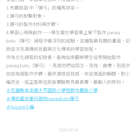
1.布農族語 中「彈弓」的羅馬拼音。
2.彈弓的射擊對象。
3.彈弓的製作材料與步驟。
4.學習心得與創作——學生需在學習單上寫下製作 panaq
batu（彈弓）過程中最深刻的經驗，並繪製最有趣的畫面，記
錄這次充滿傳統技藝與文化傳承的學習旅程。
作為文化課程的紀錄者，能夠從旁觀察學生從零開始製作
panaq batu（彈弓），見證他們從陌生、受挫、疲憊，到逐步
完成每個製作步驟，最終滿懷成就感、笑容滿面的瞬間，對小
編而言，這正是原住民族實驗教育最真實、最動人的時刻。
＃花蓮縣卓溪鄉太平國民小學巒群布農族小學
＃傳統藝術童玩器物panaqbatu彈弓
＃husung小編
2025-02-14