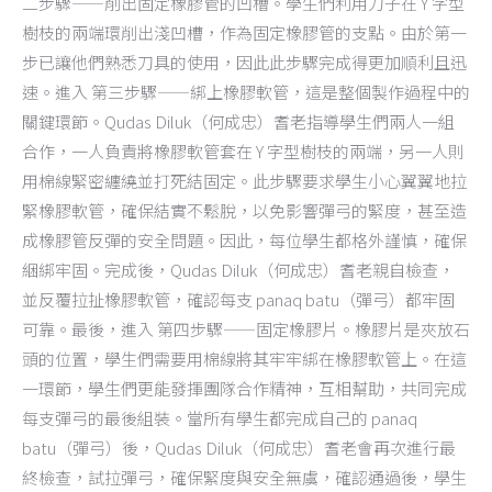
二步驟——削出固定橡膠管的凹槽。學生們利用刀子在 Y 字型
樹枝的兩端環削出淺凹槽，作為固定橡膠管的支點。由於第一
步已讓他們熟悉刀具的使用，因此此步驟完成得更加順利且迅
速。進入 第三步驟——綁上橡膠軟管，這是整個製作過程中的
關鍵環節。Qudas Diluk（何成忠）耆老指導學生們兩人一組
合作，一人負責將橡膠軟管套在 Y 字型樹枝的兩端，另一人則
用棉線緊密纏繞並打死結固定。此步驟要求學生小心翼翼地拉
緊橡膠軟管，確保結實不鬆脫，以免影響彈弓的緊度，甚至造
成橡膠管反彈的安全問題。因此，每位學生都格外謹慎，確保
綑綁牢固。完成後，Qudas Diluk（何成忠）耆老親自檢查，
並反覆拉扯橡膠軟管，確認每支 panaq batu（彈弓）都牢固
可靠。最後，進入 第四步驟——固定橡膠片。橡膠片是夾放石
頭的位置，學生們需要用棉線將其牢牢綁在橡膠軟管上。在這
一環節，學生們更能發揮團隊合作精神，互相幫助，共同完成
每支彈弓的最後組裝。當所有學生都完成自己的 panaq
batu（彈弓）後，Qudas Diluk（何成忠）耆老會再次進行最
終檢查，試拉彈弓，確保緊度與安全無虞，確認通過後，學生