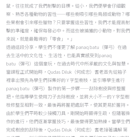
鼠，往往就成了我們射擊的目標。從小，我們便學會仔細觀
察、熟悉各種動物的習性——哪些樹吸引哪些鳥類或動物？哪
些果樹會引來哪些獵物？只要掌握這些習性，我們才能提高射
擊的準確度，確保每發必中。而這些被捕獲的小動物，對我們
來說，就是最難得的「零食」。」
透過這段分享，學生們不僅更了解 panaq batu（彈弓）在過
去生活中的文化性、 生活性，也能真實感受到panaq
batu（彈弓）這個童玩，在過去時代中所承載的文化與智慧。
當課程正式開始時，Qudas Diluk（何成忠）耆老首先從箱子
裡拿出預先為學生們採集好的 Y 字型樹枝，並引導學生進行
panaq batu（彈弓）製作的第一步驟——刮除樹皮與修整握
把。他指導學生使用刀子去除樹皮，並將大小不一的 Y 字型樹
枝修整至相對一致，最後再將握把處刮平，使其更易於握持。
由於學生們平時較少接觸刀具，剛開始時顯得生疏，但隨著操
作的進行，他們逐漸掌握技巧，最後變得更加熟練。當學生們
完成樹皮的刮除後，Qudas Diluk（何成忠）耆老接著講解 第