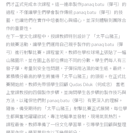
們才正式完成本次課程。這一連串製作panaq batu（彈弓）的
過程，不僅讓學生們學會製作傳統 panaq batu（彈弓）的技
藝，也讓他們在實作中培養耐心與細心，並深刻體驗到團隊合
作的重要性。
在下一堂文化課程中，授課教師特別設計了 「太平山豬王」
的競賽活動，讓學生們運用自己親手製作的 panaq batu（彈
弓）進行射擊比賽。課程當天，教師在學校球場上張貼了一幅
山豬圖示，並在圖上各部位標註不同的分數。學生們每人有三
發子彈，考量到安全性問題，子彈採用沾濕的衛生紙。最終，
累積積分最高的學生將獲得「太平山豬王」的頭銜。在正式比
賽開始前，教師先帶領學生回顧 Qudas Diluk（何成忠） 耆老
上堂課教授的四個製作步驟，並詢問學生各步驟的製作技巧與
方法，以確保他們對 panaq batu（彈弓）有更深入的理解。
隨後，備受期待的 「太平山豬王」射擊比賽正式展開，每位學
生都興奮地躍躍欲試，專注地瞄準並發射，現場氣氛熱烈。
課程最後，教師準備了一份文化學習單，引導學生回顧與整理
學習內容。學習單包含以下幾個部分：