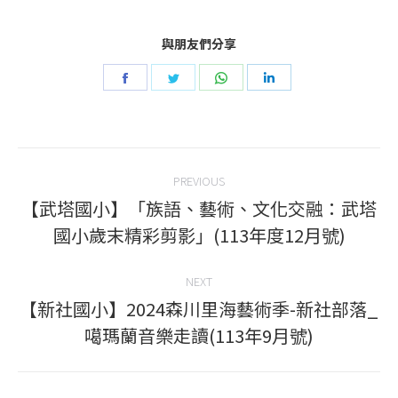
與朋友們分享
Share
Share
Share
Share
on
on
on
on
Facebook
Twitter
WhatsApp
LinkedIn
Post
PREVIOUS
navigation
【武塔國小】「族語、藝術、文化交融：武塔
Previous
國小歲末精彩剪影」(113年度12月號)
post:
NEXT
【新社國小】2024森川里海藝術季-新社部落_
Next
噶瑪蘭音樂走讀(113年9月號)
post: