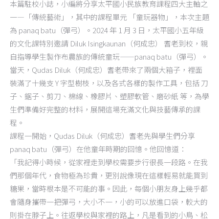
本篇駐校小誌，小編將分享太平國小民族教育課程四大主軸之
一—「傳統藝術」，其中的課程單元 「童玩器物」，本次主題
為 panaq batu（彈弓）。2024 年 1 月 3 日，太平國小五年級
的文化課特別邀請 Diluk Isingkaunan（何成忠） 耆老到校，親
自指導學生製作布農族的傳統童玩——panaq batu（彈弓）。
當天，Qudas Diluk（何成忠）耆老帶來了兩個大箱子，裡面
裝滿了十幾支 Y 字型樹枝，以及各式各樣的製作工具，包括 刀
子、鋸子、剪刀、棉線、橡膠片、塑膠軟管、磨砂紙 等，為學
生們準備好完整的材料，展開這場充滿文化與技藝傳承的課
程。
課程一開始，Qudas Diluk（何成忠）耆老先與學生們分享
panaq batu（彈弓）在他童年時期的回憶。他回憶道：
「我記得小時候，從家裡走到學校需要步行很長一段路。在我
們那個年代，食物極為珍貴，更別說像現在這樣輕易就能買到
糖果，當時根本是不可能的事。因此，每個小朋友身上幾乎都
會隨身攜帶一把彈弓，大小不一，小的可以放進口袋，較大的
則掛在脖子上。往返學校與家裡的路上，凡是看到的小鳥、松